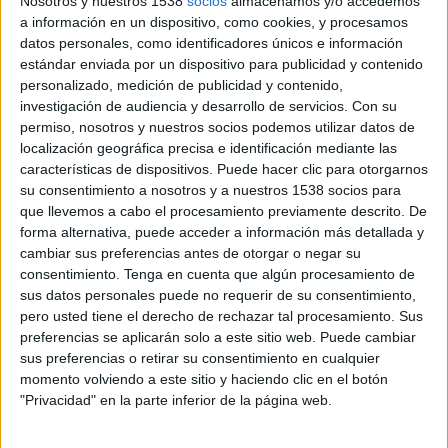
Nosotros y nuestros 1538
socios
almacenamos y/o accedemos
Sencillamente, sin darle importancia, sin
a información en un dispositivo, como cookies, y procesamos
alharacas, tan frecuentes en un mundo donde los
datos personales, como identificadores únicos e información
egos entran en juego y muchos deciden dirigir
estándar enviada por un dispositivo para publicidad y contenido
desde el despacho y que se muevan los “curritos”.
personalizado, medición de publicidad y contenido,
Tanto en las revistas como en las agencias.
investigación de audiencia y desarrollo de servicios.
Con su
permiso, nosotros y nuestros socios podemos utilizar datos de
Cada revista tiene su política y su afán, pero hay
localización geográfica precisa e identificación mediante las
que reconocerle a “El Publicista” que, 25 años
características de dispositivos. Puede hacer clic para otorgarnos
después, sigue siendo tan cercana y empática
su consentimiento a nosotros y a nuestros 1538 socios para
como el primer día. Promueve las nuevas
que llevemos a cabo el procesamiento previamente descrito. De
tecnologías y a los emprendedores con futuro,
forma alternativa, puede acceder a información más detallada y
pero siempre hay un espacio para los clásicos.
cambiar sus preferencias antes de otorgar o negar su
consentimiento.
Tenga en cuenta que algún procesamiento de
A lo que vamos. Resulta que se retira de la
sus datos personales puede no requerir de su consentimiento,
pero usted tiene el derecho de rechazar tal procesamiento. Sus
actividad diaria uno de los directores de revista
preferencias se aplicarán solo a este sitio web. Puede cambiar
profesional que ha cuajado un proyecto que,
sus preferencias o retirar su consentimiento en cualquier
cuando empezó, fue como una inyección de
momento volviendo a este sitio y haciendo clic en el botón
juventud y frescura en el mejor de los sentidos,
"Privacidad" en la parte inferior de la página web.
en un sector tan asentado que necesitaba una
aportación como la que supuso “El Publicista”.