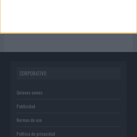
07/08/2026
El verano pone a prueba la estrategia
digital de las marcas
CORPORATIVO
Quienes somos
Publicidad
Normas de uso
Política de privacidad