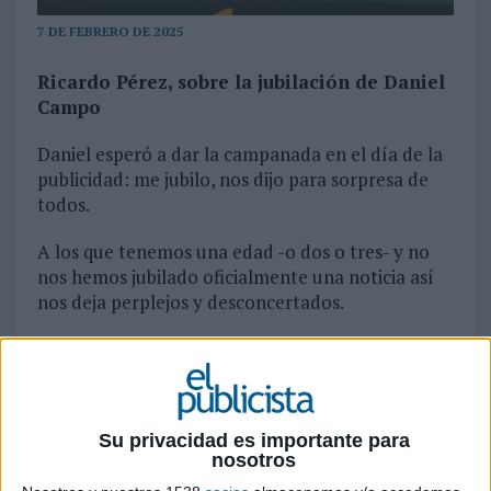
7 DE FEBRERO DE 2025
Ricardo Pérez, sobre la jubilación de Daniel
Campo
Daniel esperó a dar la campanada en el día de la
publicidad: me jubilo, nos dijo para sorpresa de
todos.
A los que tenemos una edad -o dos o tres- y no
nos hemos jubilado oficialmente una noticia así
nos deja perplejos y desconcertados.
Se jubila ese siempre joven reportero, que acudía
a todos los eventos dispuesto a tomar nota de lo
que pasa y de lo que no, como si fuera un
redactor recién llegado y no el director de la
Su privacidad es importante para
publicación.
nosotros