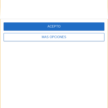
VÍDEO DESTACADO
ACEPTO
MÁS OPCIONES
ARTÍCULOS ALEATORIOS