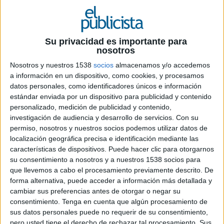
Documentación Publicitaria
“¡Qué cosas dices!”
Su privacidad es importante para
nosotros
Tres palabras, Julián, que desde que te has
marchado, se repiten en mi cabeza. Tres palabras
Nosotros y nuestros 1538
socios
almacenamos y/o accedemos
a información en un dispositivo, como cookies, y procesamos
que me decías a menudo, cuando profanaba tu
datos personales, como identificadores únicos e información
incombustible humildad al enterarte que iba
estándar enviada por un dispositivo para publicidad y contenido
escribiendo y contando por ahí, que eras el
personalizado, medición de publicidad y contenido,
publicitario más importante que ha tenido la
investigación de audiencia y desarrollo de servicios.
Con su
publicidad española en sus últimos 50 años, y que
permiso, nosotros y nuestros socios podemos utilizar datos de
esto no se había debido por lo que habías logrado
localización geográfica precisa e identificación mediante las
a lo largo de tu inmensa carrera, sino por lo que
características de dispositivos. Puede hacer clic para otorgarnos
nos habías aportado a todos a lo largo de las
su consentimiento a nosotros y a nuestros 1538 socios para
décadas, a tu generosidad, la cual, quedó
que llevemos a cabo el procesamiento previamente descrito. De
emocionantemente manifiesta cuando el pasado
forma alternativa, puede acceder a información más detallada y
mes de noviembre, a pesar de tu delicadísimo
cambiar sus preferencias antes de otorgar o negar su
consentimiento.
Tenga en cuenta que algún procesamiento de
estado de salud, apareciste en la última gala de la
sus datos personales puede no requerir de su consentimiento,
Academia de la Publicidad. Esto, querido amigo,
pero usted tiene el derecho de rechazar tal procesamiento. Sus