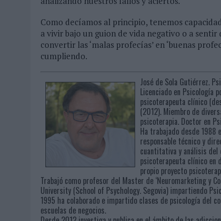
analizando nuestros fallos y aciertos.
Como decíamos al principio, tenemos capacidad
a vivir bajo un guion de vida negativo o a sent
convertir las ‘malas profecías’ en ‘buenas prof
cumpliendo.
José de Sola Gutiérrez. Ps
Licenciado en Psicología p
psicoterapeuta clínico (d
(2012). Miembro de diversa
psicoterapia. Doctor en P
Ha trabajado desde 1988 e
responsable técnico y dire
cuantitativa y análisis d
psicoterapeuta clínico en d
propio proyecto psicotera
Trabajó como profesor del Master de ‘Neuromarketing y Co
University (School of Psychology. Segovia) impartiendo P
1995 ha colaborado e impartido clases de psicología del c
escuelas de negocios.
Desde 2012 investiga y publica en el ámbito de las adiccion