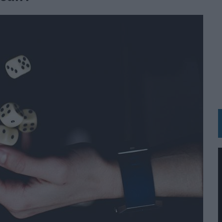
N HOTELS & RESORTS
VECES’, DE INUSUALY PARA CERVEZA CAPAZ
 PARA ORANGE
 UNA OPORTUNIDAD DE INCLUSIÓN
RANO’
UDIO EN SU NUEVA CAMPAÑA GLOBAL DE MARCA
VISTAR
 EL REGRESO DEL FÚTBOL
SU PRÓXIMA CAMISETA FOREVER GREEN
O DE 'LOS SIMPSON'
 AVAL DE SU CALIDAD
NG Y COMUNICACIÓN EN EL SECTOR ASEGURADOR 2026
DUNKIN’