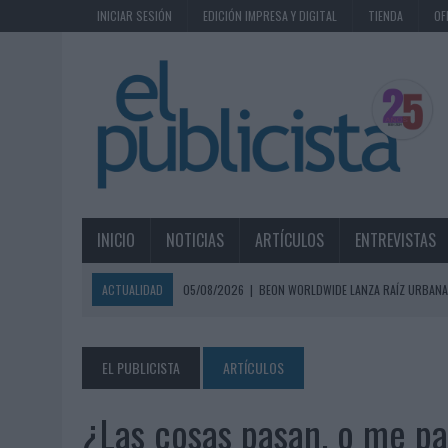
INICIAR SESIÓN
EDICIÓN IMPRESA Y DIGITAL
TIENDA
OF
INICIO
NOTICIAS
ARTÍCULOS
ENTREVISTAS
ACTUALIDAD
05/08/2026
|
BEON WORLDWIDE LANZA RAÍZ URBANA
ECONÓMICOS
05/08/2026
|
FABRA COMUNICACIÓN INCORPORA A CASONÁ Y ASUME 
EL PUBLICISTA
ARTÍCULOS
05/08/2026
|
LOPESAN HOTELS & RESORTS ACERCA EL PARAÍSO CAN
¿Las cosas pasan, o me p
05/08/2026
|
LUIS ARQUILLOS (BURGO DE ARIAS): “LA CONSTRUCCIÓ