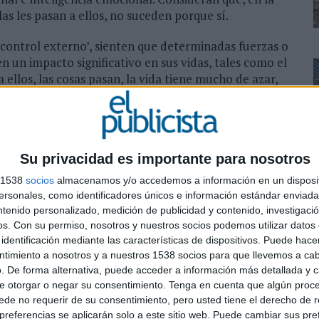
as les pasan a ellos, no suceden porque sí.
e control externo’, sienten que determinadas fuerzas o
n un impacto significativo en sus vidas, tales como el
 ellos, las cosas pasan, la vida tiene mucho de azar,
una montaña rusa, sin saber cuándo tendrán buenas o
 o se estrellarán.
 grados intermedios entre estas formas de ver el
zar es dueño de nuestro destino, menor será nuestra
Su privacidad es importante para nosotros
remos a nosotros y a nuestra capacidad de esfuerzo,
s 1538
socios
almacenamos y/o accedemos a información en un disposit
en.
sonales, como identificadores únicos e información estándar enviada 
ntenido personalizado, medición de publicidad y contenido, investigaci
os.
Con su permiso, nosotros y nuestros socios podemos utilizar datos 
identificación mediante las características de dispositivos. Puede hacer
vida está muy determinada por profecías sobre
ntimiento a nosotros y a nuestros 1538 socios para que llevemos a ca
en. Existen lo que se llaman ‘guiones de vida’,
. De forma alternativa, puede acceder a información más detallada y 
ás que una programación inicial inconsciente de lo
e otorgar o negar su consentimiento.
Tenga en cuenta que algún proc
a por nuestros padres y cuidadores a través de sus
de no requerir de su consentimiento, pero usted tiene el derecho de r
referencias se aplicarán solo a este sitio web. Puede cambiar sus pref
 plan de vida inconsciente… creado en la infancia,