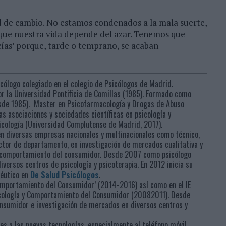
 de cambio. No estamos condenados a la mala suerte,
ir que nuestra vida depende del azar. Tenemos que
ecías’ porque, tarde o temprano, se acaban
icólogo colegiado en el colegio de Psicólogos de Madrid.
or la Universidad Pontificia de Comillas (1985). Formado como
esde 1985). Master en Psicofarmacología y Drogas de Abuso
s asociaciones y sociedades científicas en psicología y
sicología (Universidad Complutense de Madrid, 2017).
n diversas empresas nacionales y multinacionales como técnico,
ctor de departamento, en investigación de mercados cualitativa y
el comportamiento del consumidor. Desde 2007 como psicólogo
iversos centros de psicología y psicoterapia. En 2012 inicia su
péutico en
De Salud Psicólogos
.
mportamiento del Consumidor’ (2014-2016) así como en el IE
sicología y Comportamiento del Consumidor (20082011). Desde
onsumidor e investigación de mercados en diversos centros y
es a las nuevas tecnologías, especialmente al teléfono móvil.