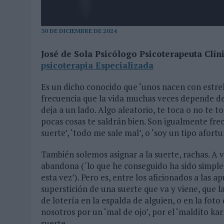
31/07/2026
|
MAKING SCIENCE AUMENTA UN 12,8% SUS VENTAS EN E
31/07/2026
|
WPP MEDIA SUMA A SU EQUIPO A JUAN ANTONIO ORTIZ
30 DE DICIEMBRE DE 2024
06/08/2026
|
LA IA ESTÁ SUBIENDO EL LISTÓN DE LA CREATIVIDAD
José de Sola Psicólogo Psicoterapeuta Clín
psicoterapia Especializada
Es un dicho conocido que ‘unos nacen con estrell
frecuencia que la vida muchas veces depende de 
deja a un lado. Algo aleatorio, te toca o no te to
pocas cosas te saldrán bien. Son igualmente fr
suerte’, ‘todo me sale mal’, o ‘soy un tipo afortu
También solemos asignar a la suerte, rachas. A v
abandona (´lo que he conseguido ha sido simple
esta vez’). Pero es, entre los aficionados a las a
superstición de una suerte que va y viene, que 
de lotería en la espalda de alguien, o en la fot
nosotros por un ‘mal de ojo’, por el ‘maldito ka
suerte.