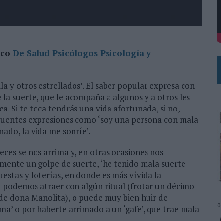
L PRIMER SEMESTRE HASTA LOS 196 MILLONES DE EUROS
 COMO MEDIA MANAGEMENT & DELIVERY PRESIDENT
ico
De Salud Psicólogos
Psicología y
a y otros estrellados’. El saber popular expresa con
la suerte, que le acompaña a algunos y a otros les
ca. Si te toca tendrás una vida afortunada, si no,
ecuentes expresiones como ‘soy una persona con mala
nado, la vida me sonríe’.
eces se nos arrima y, en otras ocasiones nos
mente un golpe de suerte, ‘he tenido mala suerte
puestas y loterías, en donde es más vívida la
la podemos atraer con algún ritual (frotar un décimo
o de doña Manolita), o puede muy bien huir de
0
rma’ o por haberte arrimado a un ‘gafe’, que trae mala