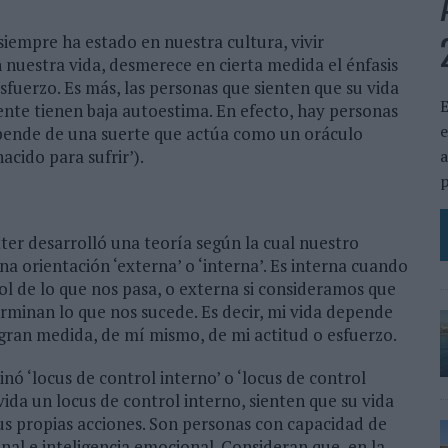
siempre ha estado en nuestra cultura, vivir
 nuestra vida, desmerece en cierta medida el énfasis
esfuerzo. Es más, las personas que sienten que su vida
E
nte tienen baja autoestima. En efecto, hay personas
e
epende de una suerte que actúa como un oráculo
a
acido para sufrir’).
p
ter desarrolló una teoría según la cual nuestro
a orientación ‘externa’ o ‘interna’. Es interna cuando
l de lo que nos pasa, o externa si consideramos que
erminan lo que nos sucede. Es decir, mi vida depende
n gran medida, de mí mismo, de mi actitud o esfuerzo.
ó ‘locus de control interno’ o ‘locus de control
vida un locus de control interno, sienten que su vida
s propias acciones. Son personas con capacidad de
nal e inteligencia emocional. Consideran que, en la