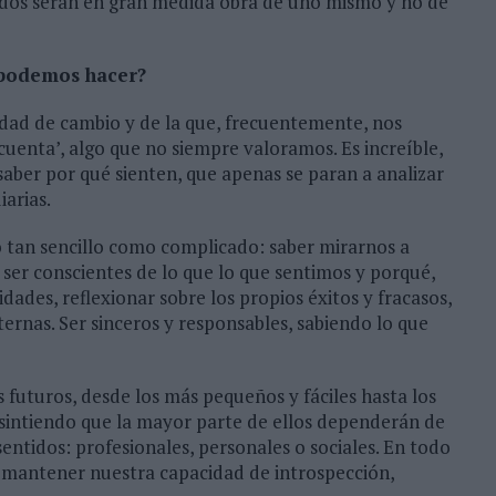
ltados serán en gran medida obra de uno mismo y no de
 podemos hacer?
idad de cambio y de la que, frecuentemente, nos
cuenta’, algo que no siempre valoramos. Es increíble,
saber por qué sienten, que apenas se paran a analizar
iarias.
o tan sencillo como complicado: saber mirarnos a
ser conscientes de lo que lo que sentimos y porqué,
idades, reflexionar sobre los propios éxitos y fracasos,
ternas. Ser sinceros y responsables, sabiendo lo que
 futuros, desde los más pequeños y fáciles hasta los
sintiendo que la mayor parte de ellos dependerán de
entidos: profesionales, personales o sociales. En todo
mantener nuestra capacidad de introspección,