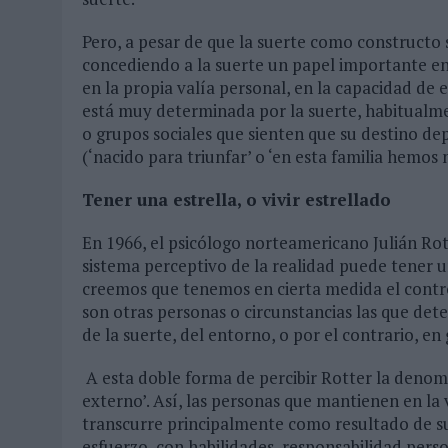
Pero, a pesar de que la suerte como constructo 
concediendo a la suerte un papel importante en
en la propia valía personal, en la capacidad de 
está muy determinada por la suerte, habitualme
o grupos sociales que sienten que su destino d
(‘nacido para triunfar’ o ‘en esta familia hemos n
Tener una estrella, o vivir estrellado
En 1966, el psicólogo norteamericano Julián Rot
sistema perceptivo de la realidad puede tener un
creemos que tenemos en cierta medida el contro
son otras personas o circunstancias las que det
de la suerte, del entorno, o por el contrario, e
A esta doble forma de percibir Rotter la denomin
externo’. Así, las personas que mantienen en la 
transcurre principalmente como resultado de su
esfuerzo, con habilidades, responsabilidad perso