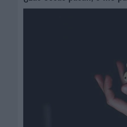
MONEDA”
04/08/2026
|
‘EL PARAÍSO MÁS CERCA’, DE 22GRADOS PARA LOPESA
04/08/2026
|
‘LA ÚNICA CERVEZA DEL MUNDO QUE SE DISFRUTA DOS 
04/08/2026
|
‘EL FÚTBOL SIN LAS PERSONAS’, DE DENTSU CREATIVE
04/08/2026
|
CAPAZ, LA CERVEZA QUE CONVIERTE CADA BOTELLA EN
04/08/2026
|
BABARIA Y MAXIBON SON ‘EL MATCH PERFECTO DEL VE
04/08/2026
|
AUDIBLE REIVINDICA EL PODER TRANSFORMADOR DEL A
03/08/2026
|
‘VUELVE EL FÚTBOL. VUELVE A SOÑAR’, DE VML PARA MO
03/08/2026
|
MOVISTAR APELA A LA ILUSIÓN DE LAS AFICIONES PARA
03/08/2026
|
EL REAL BETIS INVITA A LOS AFICIONADOS A DISEÑAR 
03/08/2026
|
KFC CONVIERTE LOS UBER EN UN HOMENAJE AL UNIVERS
03/08/2026
|
BACK MARKET PONE A LA MADRE DE SU FUNDADOR COMO
03/08/2026
|
PRESENTADO EL JURADO DE LOS PREMIOS DE MARKETI
31/07/2026
|
‘FROZEN DUNKIN’ X CALIPPO®’, AUTOPRODUCCIÓN DE 