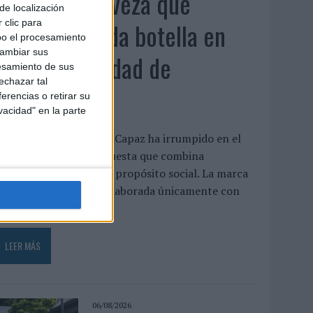
Capaz, la cerveza que
de localización
convierte cada botella en
 clic para
bo el procesamiento
cambiar sus
una oportunidad de
esamiento de sus
echazar tal
inclusión
erencias o retirar su
vacidad" en la parte
a cervecera madrileña Capaz ha irrumpido en el
mercado con una propuesta que combina
laboración artesanal y propósito social. La marca
presenta una cerveza elaborada únicamente con
gua, malta,...
LEER MÁS
06/08/2026