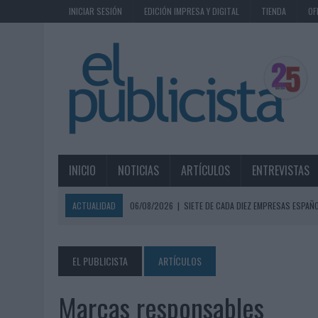
INICIAR SESIÓN
EDICIÓN IMPRESA Y DIGITAL
TIENDA
OF
INICIO
NOTICIAS
ARTÍCULOS
ENTREVISTAS
ACTUALIDAD
06/08/2026
|
SIETE DE CADA DIEZ EMPRESAS ESPAÑ
06/08/2026
|
EL MERCADO PUBLICITARIO CAE UN 2,6% EN 2025, A
06/08/2026
|
LA TELEVISIÓN SIGUE LIDERANDO EL CONSUMO DE MEDI
EL PUBLICISTA
ARTÍCULOS
06/08/2026
|
EL USO DE LA IA GENERATIVA ALCANZA YA AL 62% DE L
Marcas responsables
06/08/2026
|
SYSTEM1 NOMBRA A KIMBERLY BASTONI COMO NUEVA D