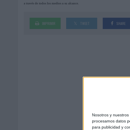
a través de todos los medios a su alcance.
03/08/2026
|
MOVISTAR APELA A LA ILUSIÓN DE LAS AFICIONES PARA
06/08/2026
|
‘LA VUELTA’, DE FENOMENAL PARA MÁLAGA CF
IMPRIMIR
TWEET
SHARE
Nosotros y nuestro
procesamos datos per
para publicidad y co