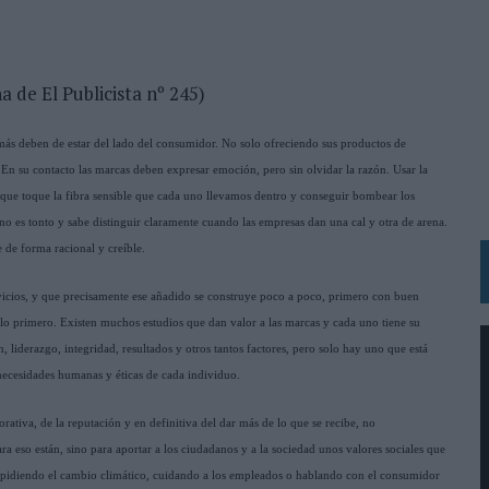
BLE INSPIRADA EN CORNETTO, CALIPPO Y SOLERO
MAR EL PATRIMONIO HISTÓRICO EN ACTIVOS CULTURALES Y ECONÓMICOS
 de El Publicista nº 245)
LA GESTIÓN DE SUS RELACIONES CON LOS MEDIOS
ás deben de estar del lado del consumidor. No solo ofreciendo sus productos de
ARIO EN SU ÚLTIMA CAMPAÑA INTERNACIONAL
En su contacto las marcas deben expresar emoción, pero sin olvidar la razón. Usar la
N DE MARCA A LARGO PLAZO Y LA MEDICIÓN SON DOS CARAS DE LA MISMA
e que toque la fibra sensible que cada uno llevamos dentro y conseguir bombear los
no es tonto y sabe distinguir claramente cuando las empresas dan una cal y otra de arena.
e de forma racional y creíble.
N HOTELS & RESORTS
VECES’, DE INUSUALY PARA CERVEZA CAPAZ
icios, y que precisamente ese añadido se construye poco a poco, primero con buen
o primero. Existen muchos estudios que dan valor a las marcas y cada uno tiene su
 PARA ORANGE
, liderazgo, integridad, resultados y otros tantos factores, pero solo hay uno que está
 UNA OPORTUNIDAD DE INCLUSIÓN
necesidades humanas y éticas de cada individuo.
RANO’
rativa, de la reputación y en definitiva del dar más de lo que se recibe, no
UDIO EN SU NUEVA CAMPAÑA GLOBAL DE MARCA
ra eso están, sino para aportar a los ciudadanos y a la sociedad unos valores sociales que
VISTAR
mpidiendo el cambio climático, cuidando a los empleados o hablando con el consumidor