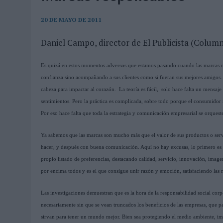
06/08/2026
|
FRIGO Y UNIQLO LANZAN UNA COLECCIÓN PERSONALIZA
06/08/2026
|
LA IA ESTÁ SUBIENDO EL LISTÓN DE LA CREATIVIDAD
20 DE MAYO DE 2011
05/08/2026
|
BEON WORLDWIDE LANZA RAÍZ URBANA PARA TRANSFOR
Daniel Campo, director de El Publicista (Columna
05/08/2026
|
FABRA COMUNICACIÓN INCORPORA A CASONÁ Y ASUME 
Es quizá en estos momentos adversos que estamos pasando cuando las marcas m
05/08/2026
|
LOPESAN HOTELS & RESORTS ACERCA EL PARAÍSO CAN
confianza sino acompañando a sus clientes como si fueran sus mejores amigos. 
05/08/2026
|
LUIS ARQUILLOS (BURGO DE ARIAS): “LA CONSTRUCCIÓ
cabeza para impactar al corazón. La teoría es fácil, solo hace falta un mensaj
MONEDA”
sentimientos. Pero la práctica es complicada, sobre todo porque el consumidor 
Por eso hace falta que toda la estrategia y comunicación empresarial se orquest
04/08/2026
|
‘EL PARAÍSO MÁS CERCA’, DE 22GRADOS PARA LOPESA
04/08/2026
|
‘LA ÚNICA CERVEZA DEL MUNDO QUE SE DISFRUTA DOS 
Ya sabemos que las marcas son mucho más que el valor de sus productos o serv
hacer, y después con buena comunicación. Aquí no hay excusas, lo primero es l
04/08/2026
|
‘EL FÚTBOL SIN LAS PERSONAS’, DE DENTSU CREATIVE
propio listado de preferencias, destacando calidad, servicio, innovación, imagen
04/08/2026
|
CAPAZ, LA CERVEZA QUE CONVIERTE CADA BOTELLA EN
por encima todos y es el que consigue unir razón y emoción, satisfaciendo las 
04/08/2026
|
BABARIA Y MAXIBON SON ‘EL MATCH PERFECTO DEL VE
Las investigaciones demuestran que es la hora de la responsabilidad social corpo
04/08/2026
|
AUDIBLE REIVINDICA EL PODER TRANSFORMADOR DEL A
necesariamente sin que se vean truncados los beneficios de las empresas, que pa
03/08/2026
|
‘VUELVE EL FÚTBOL. VUELVE A SOÑAR’, DE VML PARA MO
sirvan para tener un mundo mejor. Bien sea protegiendo el medio ambiente, i