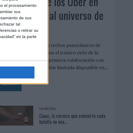
KFC convierte los Uber en
bo el procesamiento
un homenaje al universo de
cambiar sus
esamiento de sus
'Los Simpson'
echazar tal
erencias o retirar su
vacidad" en la parte
a cadena interviene los techos panorámicos de
na flota de vehículos con el icónico cielo de la
erie para presentar su primera colaboración con
isney, un menú de edición limitada disponible en...
LEER MÁS
04/08/2026
Capaz, la cerveza que convierte cada
botella en una...