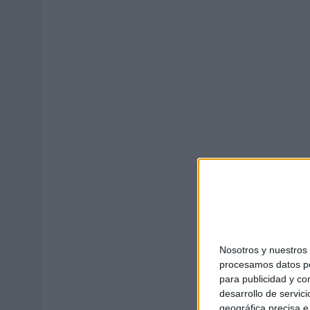
04/08/2026
|
‘LA ÚNICA CERVEZA DEL MUNDO QUE SE DISFRUTA DOS 
07/08/2026
|
EL MÁLAGA CF CULMINA SU TRILOGÍA DE MARCA CON U
Nosotros y nuestro
procesamos datos per
para publicidad y co
desarrollo de servici
geográfica precisa e 