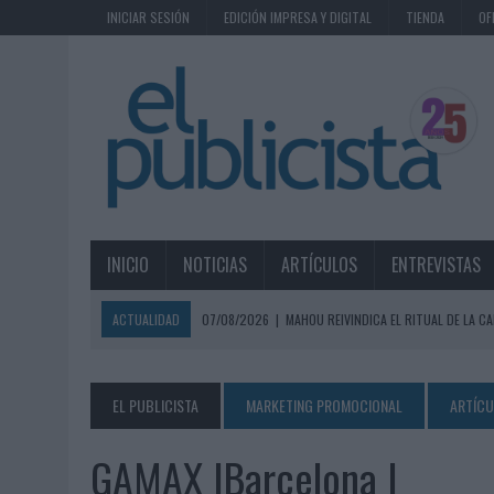
INICIAR SESIÓN
EDICIÓN IMPRESA Y DIGITAL
TIENDA
OF
INICIO
NOTICIAS
ARTÍCULOS
ENTREVISTAS
ACTUALIDAD
07/08/2026
|
MAHOU REIVINDICA EL RITUAL DE LA CA
07/08/2026
|
MG SPIRIT RELANZA SU MARCA CON UNA ESTRATEGIA 
07/08/2026
|
PATRÓN CONVIERTE EL NUEVO SINGLE DE ARÓN PIPER EN
EL PUBLICISTA
MARKETING PROMOCIONAL
ARTÍC
07/08/2026
|
EL VERANO PONE A PRUEBA LA ESTRATEGIA DIGITAL DE
GAMAX |Barcelona |
07/08/2026
|
VUELING CONVIERTE LOS RECUERDOS EN SOUVENIRS CO