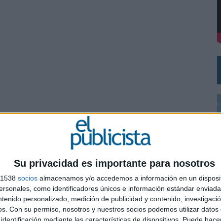
VECES’, DE INUSUALY PARA CERVEZA CAPAZ
NA CAMPAÑA QUE CELEBRA SU REGRESO A PRIMERA DIVISIÓN
Su privacidad es importante para nosotros
s 1538
socios
almacenamos y/o accedemos a información en un disposit
sonales, como identificadores únicos e información estándar enviada 
ntenido personalizado, medición de publicidad y contenido, investigaci
0
os.
Con su permiso, nosotros y nuestros socios podemos utilizar datos 
identificación mediante las características de dispositivos. Puede hacer