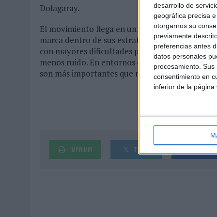
desarrollo de servici
Dolagaray.
geográfica precisa e 
otorgarnos su conse
El movimiento llega en un momento en el que m
previamente descrito
marca dentro de sus estrategias corporativas,
preferencias antes d
con mayores dificultades para construir diferen
datos personales pue
menos ruido. En entornos cada vez más homogéne
procesamiento. Sus p
son más importantes que nunca”, afirma Dolaga
consentimiento en cu
inferior de la página
M
IMPRIMIR
TWEET
SHARE