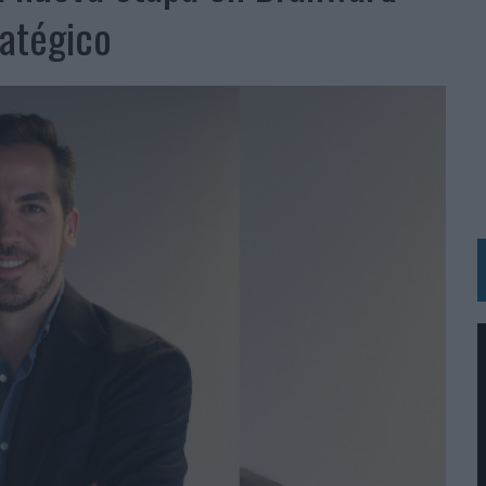
 LAS MARCAS
ratégico
N IA
RÁ A PRUEBA LA CREATIVIDAD DE LAS MARCAS
N LA INFANCIA EN SU ESTRATEGIA
OS EN VERANO Y SUPERA AL MÓVIL COMO DISPOSITIVO MÁS UTILIZADO
OS ESPAÑOLES
IRECTORA COMERCIAL GLOBAL
BLE INSPIRADA EN CORNETTO, CALIPPO Y SOLERO
MAR EL PATRIMONIO HISTÓRICO EN ACTIVOS CULTURALES Y ECONÓMICOS
LA GESTIÓN DE SUS RELACIONES CON LOS MEDIOS
ARIO EN SU ÚLTIMA CAMPAÑA INTERNACIONAL
N DE MARCA A LARGO PLAZO Y LA MEDICIÓN SON DOS CARAS DE LA MISMA