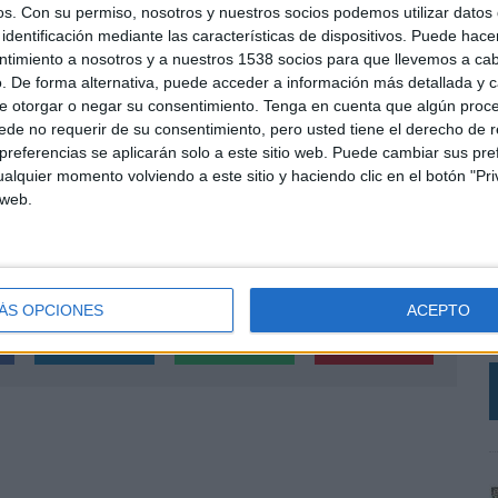
os.
Con su permiso, nosotros y nuestros socios podemos utilizar datos 
identificación mediante las características de dispositivos. Puede hacer
ntimiento a nosotros y a nuestros 1538 socios para que llevemos a ca
uchas compañías buscan redefinir el papel de la
. De forma alternativa, puede acceder a información más detallada y 
 especialmente en mercados cada vez más saturados y
e otorgar o negar su consentimiento.
Tenga en cuenta que algún proc
ciación. “Las marcas necesitan hoy más criterio y
de no requerir de su consentimiento, pero usted tiene el derecho de r
os y competitivos, la diferenciación y el liderazgo
referencias se aplicarán solo a este sitio web. Puede cambiar sus pref
ray.
alquier momento volviendo a este sitio y haciendo clic en el botón "Pri
 web.
L
e
ÁS OPCIONES
ACEPTO
a
SHARE
ENVIAR
PIN