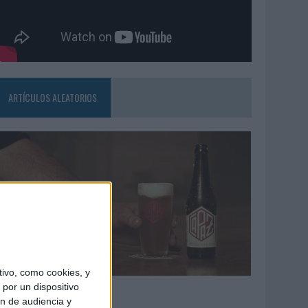
ARTÍCULOS ALEATORIOS
ivo, como cookies, y
4/08/2026
por un dispositivo
ón de audiencia y