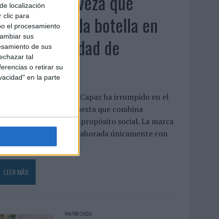
Capaz, la cerveza que
de localización
convierte cada botella en
 clic para
bo el procesamiento
cambiar sus
una oportunidad de
esamiento de sus
echazar tal
inclusión
erencias o retirar su
vacidad" en la parte
a cervecera madrileña Capaz ha irrumpido en el
mercado con una propuesta que combina
laboración artesanal y propósito social. La marca
presenta una cerveza elaborada únicamente con
gua, malta,...
LEER MÁS
04/08/2026