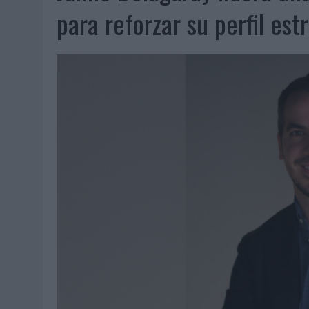
07/08/2026
|
EL VERANO PONE A PRUEBA LA ESTRATEGIA DIGITAL DE
para reforzar su perfil est
07/08/2026
|
VUELING CONVIERTE LOS RECUERDOS EN SOUVENIRS CO
07/08/2026
|
CUANDO SE APAGUE EL SOL, EL ECLIPSE DE 2026 POND
06/08/2026
|
‘LA VUELTA’, DE FENOMENAL PARA MÁLAGA CF
06/08/2026
|
SIETE DE CADA DIEZ EMPRESAS ESPAÑOLAS NO INTEGRA
06/08/2026
|
LA TELEVISIÓN SIGUE LIDERANDO EL CONSUMO DE MEDI
06/08/2026
|
EL USO DE LA IA GENERATIVA ALCANZA YA AL 62% DE L
06/08/2026
|
SYSTEM1 NOMBRA A KIMBERLY BASTONI COMO NUEVA D
06/08/2026
|
FRIGO Y UNIQLO LANZAN UNA COLECCIÓN PERSONALIZA
06/08/2026
|
LA IA ESTÁ SUBIENDO EL LISTÓN DE LA CREATIVIDAD
05/08/2026
|
BEON WORLDWIDE LANZA RAÍZ URBANA PARA TRANSFOR
05/08/2026
|
FABRA COMUNICACIÓN INCORPORA A CASONÁ Y ASUME 
05/08/2026
|
LOPESAN HOTELS & RESORTS ACERCA EL PARAÍSO CAN
05/08/2026
|
LUIS ARQUILLOS (BURGO DE ARIAS): “LA CONSTRUCCIÓ