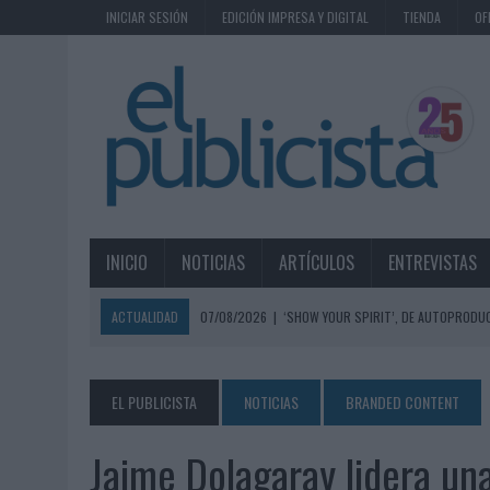
INICIAR SESIÓN
EDICIÓN IMPRESA Y DIGITAL
TIENDA
OF
INICIO
NOTICIAS
ARTÍCULOS
ENTREVISTAS
ACTUALIDAD
07/08/2026
|
‘SHOW YOUR SPIRIT’, DE AUTOPRODUC
07/08/2026
|
EL MÁLAGA CF CULMINA SU TRILOGÍA DE MARCA CON U
07/08/2026
|
MAHOU REIVINDICA EL RITUAL DE LA CAÑA EN EL DÍA IN
EL PUBLICISTA
NOTICIAS
BRANDED CONTENT
07/08/2026
|
MG SPIRIT RELANZA SU MARCA CON UNA ESTRATEGIA 
Jaime Dolagaray lidera un
07/08/2026
|
PATRÓN CONVIERTE EL NUEVO SINGLE DE ARÓN PIPER EN