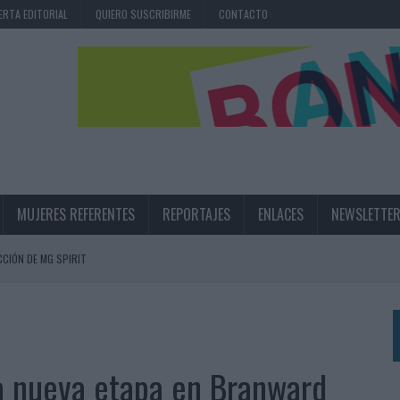
ERTA EDITORIAL
QUIERO SUSCRIBIRME
CONTACTO
MUJERES REFERENTES
REPORTAJES
ENLACES
NEWSLETTE
CIÓN DE MG SPIRIT
NA CAMPAÑA QUE CELEBRA SU REGRESO A PRIMERA DIVISIÓN
TERNACIONAL DE LA CERVEZA
360º CENTRADA EN EL ORIGEN BARCELONÉS
a nueva etapa en Branward
 UNA EXPERIENCIA DE MARCA EN IBIZA