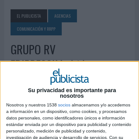
EL PUBLICISTA
AGENCIAS
COMUNICACIÓN Y RRPP
GRUPO RV
EDIPRESS|Madrid
20 DE JUNIO DE 2010
Su privacidad es importante para
C/ Labastida, 13- 3ª Planta 28034 Madrid Tel.: 91
nosotros
730 82 15 Fax: 91 730 81 93
Nosotros y nuestros 1538
socios
almacenamos y/o accedemos
marta.lara@rvedipress.com
a información en un dispositivo, como cookies, y procesamos
www.rvedipress.com
datos personales, como identificadores únicos e información
estándar enviada por un dispositivo para publicidad y contenido
personalizado, medición de publicidad y contenido,
IMPRIMIR
investigación de audiencia y desarrollo de servicios.
Con su