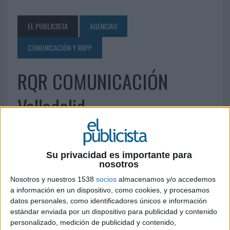
EL PUBLICISTA
AGENCIAS
COMUNICACIÓN Y RRPP
RQR COMUNICACIÓN
Valladolid
20 DE JUNIO DE 2010
Su privacidad es importante para
C/ Teresa Gil, 20 bis. Edificio Don rodrigo 47002
nosotros
Valladolid Tel.: 983 30 79 44 Fax: 983 30 79 25
Nosotros y nuestros 1538
socios
almacenamos y/o accedemos
rqr@rqrcom.com
www.rqrcom.com
a información en un dispositivo, como cookies, y procesamos
datos personales, como identificadores únicos e información
IMPRIMIR
estándar enviada por un dispositivo para publicidad y contenido
personalizado, medición de publicidad y contenido,