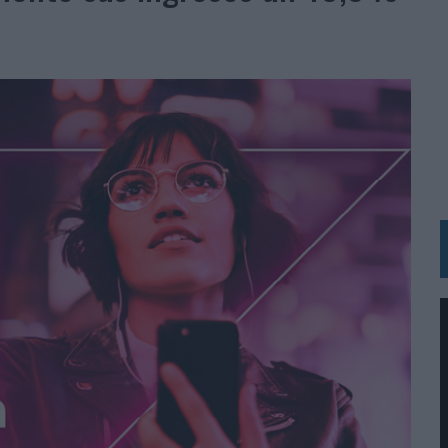
BLE INSPIRADA EN CORNETTO, CALIPPO Y SOLERO
MAR EL PATRIMONIO HISTÓRICO EN ACTIVOS CULTURALES Y ECONÓMICOS
LA GESTIÓN DE SUS RELACIONES CON LOS MEDIOS
ARIO EN SU ÚLTIMA CAMPAÑA INTERNACIONAL
N DE MARCA A LARGO PLAZO Y LA MEDICIÓN SON DOS CARAS DE LA MISMA
N HOTELS & RESORTS
VECES’, DE INUSUALY PARA CERVEZA CAPAZ
 PARA ORANGE
 UNA OPORTUNIDAD DE INCLUSIÓN
RANO’
UDIO EN SU NUEVA CAMPAÑA GLOBAL DE MARCA
VISTAR