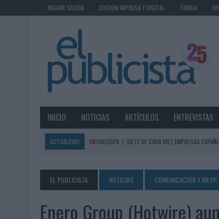
INICIAR SESIÓN
EDICIÓN IMPRESA Y DIGITAL
TIENDA
OF
INICIO
NOTICIAS
ARTÍCULOS
ENTREVISTAS
ACTUALIDAD
06/08/2026
|
SIETE DE CADA DIEZ EMPRESAS ESPAÑ
06/08/2026
|
EL MERCADO PUBLICITARIO CAE UN 2,6% EN 2025, A
06/08/2026
|
LA TELEVISIÓN SIGUE LIDERANDO EL CONSUMO DE MEDI
EL PUBLICISTA
NOTICIAS
COMUNICACIÓN Y RR.PP.
06/08/2026
|
EL USO DE LA IA GENERATIVA ALCANZA YA AL 62% DE L
Enero Group (Hotwire) au
06/08/2026
|
SYSTEM1 NOMBRA A KIMBERLY BASTONI COMO NUEVA D