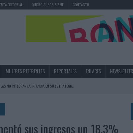
ERTA EDITORIAL
QUIERO SUSCRIBIRME
CONTACTO
MUJERES REFERENTES
REPORTAJES
ENLACES
NEWSLETTE
OLAS NO INTEGRAN LA INFANCIA EN SU ESTRATEGIA
UNQUE LOS MEDIOS CONTROLADOS MANTIENEN EL CRECIMIENTO
OS EN VERANO Y SUPERA AL MÓVIL COMO DISPOSITIVO MÁS UTILIZADO
OS ESPAÑOLES
mentó sus ingresos un 18,3%
IRECTORA COMERCIAL GLOBAL