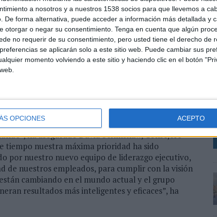
ntimiento a nosotros y a nuestros 1538 socios para que llevemos a ca
arrollo de servicios relacionados con el asesoramiento
. De forma alternativa, puede acceder a información más detallada y 
vo de ampliar las capacidades y servicios integrados
e otorgar o negar su consentimiento.
Tenga en cuenta que algún proc
meses se han sumado a la cartera de clientes
de no requerir de su consentimiento, pero usted tiene el derecho de r
 Pinterest, Cloudera o Klarna, este último con
referencias se aplicarán solo a este sitio web. Puede cambiar sus pref
alquier momento volviendo a este sitio y haciendo clic en el botón "Pri
 web.
E
nio el nombramiento de Heather Kernahan como
s
n el cargo, quien ha pasado a formar parte del Grupo
t
siones y adquisiciones.
v
ÁS OPCIONES
ACEPTO
o Enero en estos últimos 12 meses donde hemos
 mundo”, ha asegurado David Scrimshaw, Consejero
e tiempo nuestra máxima prioridad ha sido
o por nuestro nuevo equipo de liderazgo ejecutivo,
dad de nuestros empleados, para cumplir con la visión
s están cambiando en el mundo actual y el grupo
eran resultados más inteligentes y eficaces”, ha