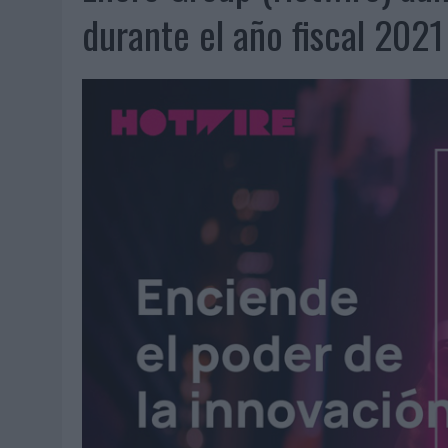
06/08/2026
|
FRIGO Y UNIQLO LANZAN UNA COLECCIÓN PERSONALIZA
durante el año fiscal 2021
06/08/2026
|
LA IA ESTÁ SUBIENDO EL LISTÓN DE LA CREATIVIDAD
05/08/2026
|
BEON WORLDWIDE LANZA RAÍZ URBANA PARA TRANSFOR
05/08/2026
|
FABRA COMUNICACIÓN INCORPORA A CASONÁ Y ASUME 
05/08/2026
|
LOPESAN HOTELS & RESORTS ACERCA EL PARAÍSO CAN
05/08/2026
|
LUIS ARQUILLOS (BURGO DE ARIAS): “LA CONSTRUCCIÓ
MONEDA”
04/08/2026
|
‘EL PARAÍSO MÁS CERCA’, DE 22GRADOS PARA LOPESA
04/08/2026
|
‘LA ÚNICA CERVEZA DEL MUNDO QUE SE DISFRUTA DOS 
04/08/2026
|
‘EL FÚTBOL SIN LAS PERSONAS’, DE DENTSU CREATIVE
04/08/2026
|
CAPAZ, LA CERVEZA QUE CONVIERTE CADA BOTELLA EN
04/08/2026
|
BABARIA Y MAXIBON SON ‘EL MATCH PERFECTO DEL VE
04/08/2026
|
AUDIBLE REIVINDICA EL PODER TRANSFORMADOR DEL A
03/08/2026
|
‘VUELVE EL FÚTBOL. VUELVE A SOÑAR’, DE VML PARA MO