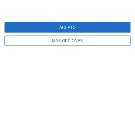
ACEPTO
MÁS OPCIONES
03/08/2026
‘Vuelve el fútbol. Vuelve a
soñar’, de VML para Movistar
FICHA TÉCNICA Anunciante: Movistar Contacto
cliente: Aitor Goyenechea, María G. de Riancho,
Íñigo Gómez de Segura, Patricia Martínez Roa,
Vanessa Solana, Mónica Herraez, Ana Ruiperez,
Lucía...