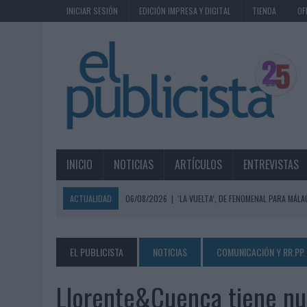
INICIAR SESIÓN
EDICIÓN IMPRESA Y DIGITAL
TIENDA
OF
INICIO
NOTICIAS
ARTÍCULOS
ENTREVISTAS
ACTUALIDAD
06/08/2026
|
‘LA VUELTA’, DE FENOMENAL PARA MÁLA
06/08/2026
|
SIETE DE CADA DIEZ EMPRESAS ESPAÑOLAS NO INTEGRA
06/08/2026
|
EL MERCADO PUBLICITARIO CAE UN 2,6% EN 2025, A
EL PUBLICISTA
NOTICIAS
COMUNICACIÓN Y RR.PP.
06/08/2026
|
LA TELEVISIÓN SIGUE LIDERANDO EL CONSUMO DE MEDI
Llorente&Cuenca tiene nu
06/08/2026
|
EL USO DE LA IA GENERATIVA ALCANZA YA AL 62% DE L