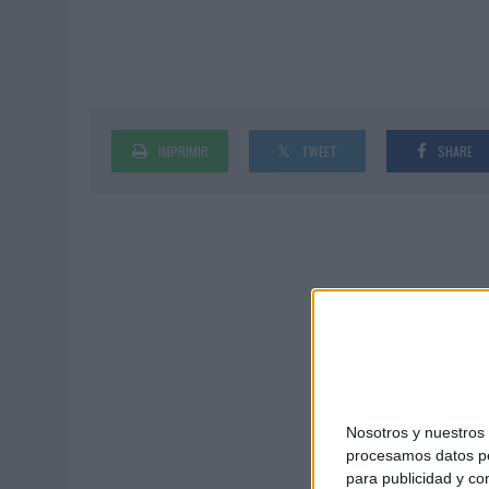
03/08/2026
|
‘VUELVE EL FÚTBOL. VUELVE A SOÑAR’, DE VML PARA MO
07/08/2026
|
CUANDO SE APAGUE EL SOL, EL ECLIPSE DE 2026 POND
IMPRIMIR
TWEET
SHARE
Nosotros y nuestro
procesamos datos per
para publicidad y co