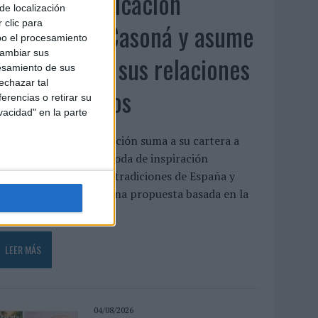
Fabra Comunicación
de localización
incorpora a Casoná y asume
 clic para
bo el procesamiento
cambiar sus
la gestión de sus relaciones
esamiento de sus
echazar tal
con los medios
erencias o retirar su
vacidad" en la parte
a agencia de comunicación suma a su cartera a
asoná, una firma de moda de inspiración
esortwear que une las tradiciones de España y
enezuela a través de una propuesta basada en la
rtesanía, el...
LEER MÁS
04/08/2026