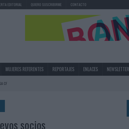
ERTA EDITORIAL
QUIERO SUSCRIBIRME
CONTACTO
MUJERES REFERENTES
REPORTAJES
ENLACES
NEWSLETTE
GA CF
N LA INFANCIA EN SU ESTRATEGIA
UNQUE LOS MEDIOS CONTROLADOS MANTIENEN EL CRECIMIENTO
OS EN VERANO Y SUPERA AL MÓVIL COMO DISPOSITIVO MÁS UTILIZADO
evos socios
OS ESPAÑOLES