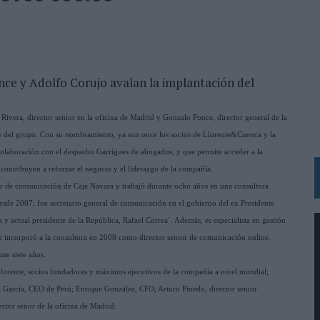
IRECTORA COMERCIAL GLOBAL
BLE INSPIRADA EN CORNETTO, CALIPPO Y SOLERO
MAR EL PATRIMONIO HISTÓRICO EN ACTIVOS CULTURALES Y ECONÓMICOS
ce y Adolfo Corujo avalan la implantación del
LA GESTIÓN DE SUS RELACIONES CON LOS MEDIOS
Rivera, director senior en la oficina de Madrid y Gonzalo Ponce, director general de la
ARIO EN SU ÚLTIMA CAMPAÑA INTERNACIONAL
e del grupo. Con su nombramiento, ya son once los socios de Llorente&Cuenca y la
N DE MARCA A LARGO PLAZO Y LA MEDICIÓN SON DOS CARAS DE LA MISMA
 colaboración con el despacho Garrigues de abogados, y que permite acceder a la
 contribuyen a reforzar el negocio y el liderazgo de la compañía.
tor de comunicación de Caja Navara y trabajó durante ocho años en una consultora
N HOTELS & RESORTS
esde 2007; fue secretario general de comunicación en el gobierno del ex Presidente
VECES’, DE INUSUALY PARA CERVEZA CAPAZ
 actual presidente de la República, Rafael Correa´. Además, es especialista en gestión
se incorporó a la consultora en 2008 como director senior de comunicación online.
 PARA ORANGE
te siete años.
 UNA OPORTUNIDAD DE INCLUSIÓN
Llorente, socios fundadores y máximos ejecutivos de la compañía a nivel mundial;
RANO’
García, CEO de Perú; Enrique González, CFO; Arturo Pinedo, director senior
rector senor de la oficina de Madrid.
UDIO EN SU NUEVA CAMPAÑA GLOBAL DE MARCA