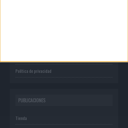
CORPORATIVO
Quienes somos
Publicidad
Normas de uso
Política de privacidad
PUBLICACIONES
Tienda