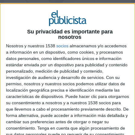
23 DE AGOSTO DE 2019
La agencia incorpora a ocho nuevos
profesionales este verano en las oficinas de
Su privacidad es importante para
nosotros
España y Portugal
Nosotros y nuestros 1538
socios
almacenamos y/o accedemos
La agencia de comunicación y relaciones públicas
a información en un dispositivo, como cookies, y procesamos
Marco (MARCO de Comunicación), con presencia
datos personales, como identificadores únicos e información
en el mercado ibérico y en Latinoamérica pero de
estándar enviada por un dispositivo para publicidad y contenido
capital español, ha reforzado su plantilla dando
personalizado, medición de publicidad y contenido,
entrada a ocho nuevos consultores en los
investigación de audiencia y desarrollo de servicios.
Con su
permiso, nosotros y nuestros socios podemos utilizar datos de
mercados de España y Portugal este verano, los
localización geográfica precisa e identificación mediante las
cuales se suman al número total de más de 130
características de dispositivos. Puede hacer clic para otorgarnos
profesionales que conforman su estructura,
su consentimiento a nosotros y a nuestros 1538 socios para
repartidos por todo el mundo. "
Siguiendo con el
que llevemos a cabo el procesamiento previamente descrito. De
ritmo de nuevas contrataciones llevado a cabo desde
forma alternativa, puede acceder a información más detallada y
inicio de este año, los nuevos talentos vienen a
cambiar sus preferencias antes de otorgar o negar su
reforzar los correspondientes equipos desde las
consentimiento.
Tenga en cuenta que algún procesamiento de
diferentes sedes en Madrid, Barcelona y Lisboa,
sus datos personales puede no requerir de su consentimiento,