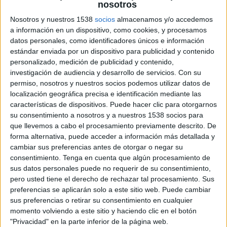
nosotros
Nosotros y nuestros 1538
socios
almacenamos y/o accedemos
21 DE OCTUBRE DE 2019
a información en un dispositivo, como cookies, y procesamos
datos personales, como identificadores únicos e información
Con siete nuevas incorporaciones y crea el
estándar enviada por un dispositivo para publicidad y contenido
departamento de marketing digital bajo la
personalizado, medición de publicidad y contenido,
dirección de Ainara Casas
investigación de audiencia y desarrollo de servicios.
Con su
permiso, nosotros y nuestros socios podemos utilizar datos de
La agencia de comunicación, organización de
localización geográfica precisa e identificación mediante las
características de dispositivos. Puede hacer clic para otorgarnos
eventos y servicios de marketing
PR Garage
ha
su consentimiento a nosotros y a nuestros 1538 socios para
reforzado su equipo con la incorporación siete
que llevemos a cabo el procesamiento previamente descrito. De
nuevos profesionales, que se incorporan
forma alternativa, puede acceder a información más detallada y
coincidiendo con la llegada de nuevos clientes,
cambiar sus preferencias antes de otorgar o negar su
entre otros, empresas como atSistemas, My Jolie
consentimiento.
Tenga en cuenta que algún procesamiento de
Candle, JME Ventures, Forbes, Execoach o
sus datos personales puede no requerir de su consentimiento,
Mazars.
pero usted tiene el derecho de rechazar tal procesamiento. Sus
preferencias se aplicarán solo a este sitio web. Puede cambiar
Los nuevos miembros del equipo, que está
sus preferencias o retirar su consentimiento en cualquier
formado ya por 14 personas, son: Isabel
momento volviendo a este sitio y haciendo clic en el botón
Izquierdo, Álvaro Fernández, Amalia Carrasco,
"Privacidad" en la parte inferior de la página web.