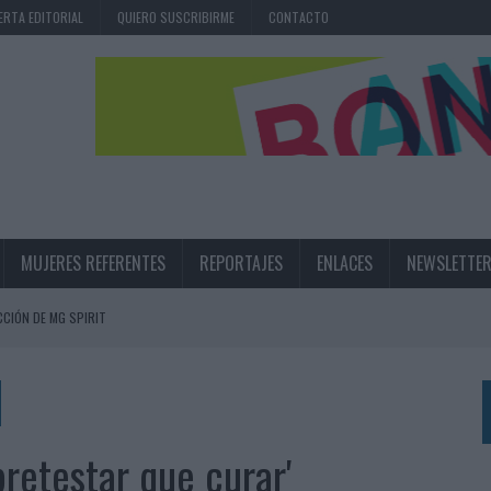
ERTA EDITORIAL
QUIERO SUSCRIBIRME
CONTACTO
MUJERES REFERENTES
REPORTAJES
ENLACES
NEWSLETTE
CIÓN DE MG SPIRIT
NA CAMPAÑA QUE CELEBRA SU REGRESO A PRIMERA DIVISIÓN
TERNACIONAL DE LA CERVEZA
360º CENTRADA EN EL ORIGEN BARCELONÉS
retestar que curar'
 UNA EXPERIENCIA DE MARCA EN IBIZA