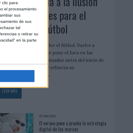
Movistar apela a la ilusión
 clic para
bo el procesamiento
de las aficiones para el
cambiar sus
esamiento de sus
regreso del fútbol
echazar tal
erencias o retirar su
vacidad" en la parte
a compañía lanza ‘Vuelve el fútbol. Vuelve a
oñar’, una campaña que pone el foco en las
xpectativas de los aficionados antes del inicio de
a temporada 2026/27 y refuerza su
osicionamiento como...
LEER MÁS
07/08/2026
El verano pone a prueba la estrategia
digital de las marcas