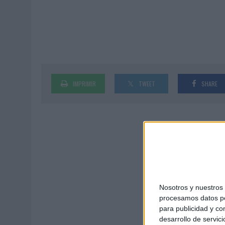
MONEDA”
07/08/2026
|
‘ALEXIA PUTELLAS X GALAXY Z FOLD8 – SIN LÍMITES’, 
IMPRIMIR
TWEET
SHARE
Nosotros y nuestro
procesamos datos per
para publicidad y co
desarrollo de servici