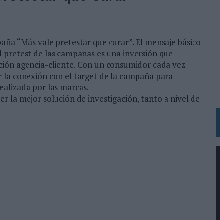
 LAS MARCAS
N IA
RÁ A PRUEBA LA CREATIVIDAD DE LAS MARCAS
ña “Más vale pretestar que curar”. El mensaje básico
 pretest de las campañas es una inversión que
ación agencia-cliente. Con un consumidor cada vez
N LA INFANCIA EN SU ESTRATEGIA
r la conexión con el target de la campaña para
OS EN VERANO Y SUPERA AL MÓVIL COMO DISPOSITIVO MÁS UTILIZADO
realizada por las marcas.
r la mejor solución de investigación, tanto a nivel de
OS ESPAÑOLES
IRECTORA COMERCIAL GLOBAL
BLE INSPIRADA EN CORNETTO, CALIPPO Y SOLERO
MAR EL PATRIMONIO HISTÓRICO EN ACTIVOS CULTURALES Y ECONÓMICOS
LA GESTIÓN DE SUS RELACIONES CON LOS MEDIOS
ARIO EN SU ÚLTIMA CAMPAÑA INTERNACIONAL
N DE MARCA A LARGO PLAZO Y LA MEDICIÓN SON DOS CARAS DE LA MISMA