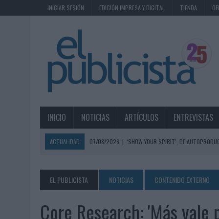
INICIAR SESIÓN
EDICIÓN IMPRESA Y DIGITAL
TIENDA
OF
INICIO
NOTICIAS
ARTÍCULOS
ENTREVISTAS
ACTUALIDAD
07/08/2026
|
‘SHOW YOUR SPIRIT’, DE AUTOPRODUC
07/08/2026
|
EL MÁLAGA CF CULMINA SU TRILOGÍA DE MARCA CON U
07/08/2026
|
MAHOU REIVINDICA EL RITUAL DE LA CAÑA EN EL DÍA IN
EL PUBLICISTA
NOTICIAS
CONTENIDO EXTERNO
07/08/2026
|
MG SPIRIT RELANZA SU MARCA CON UNA ESTRATEGIA 
Core Research: 'Más vale p
07/08/2026
|
PATRÓN CONVIERTE EL NUEVO SINGLE DE ARÓN PIPER EN