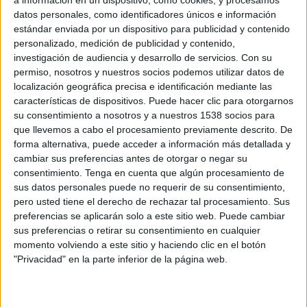
datos personales, como identificadores únicos e información
estándar enviada por un dispositivo para publicidad y contenido
personalizado, medición de publicidad y contenido,
investigación de audiencia y desarrollo de servicios.
Con su
permiso, nosotros y nuestros socios podemos utilizar datos de
2 DE OCTUBRE DE 2012
localización geográfica precisa e identificación mediante las
características de dispositivos. Puede hacer clic para otorgarnos
El diseño moderno y los colores empleados son
su consentimiento a nosotros y a nuestros 1538 socios para
los aspectos claves tanto del nombre como de la
que llevemos a cabo el procesamiento previamente descrito. De
creatividad desarrollada
forma alternativa, puede acceder a información más detallada y
cambiar sus preferencias antes de otorgar o negar su
Cato Partners Europe ha llevado a cabo el naming y el diseño de la imagen de
consentimiento.
Tenga en cuenta que algún procesamiento de
marca del centro comercial “El Faro”. Localizado en Badajoz, ‘El Faro’ ha sido
sus datos personales puede no requerir de su consentimiento,
pero usted tiene el derecho de rechazar tal procesamiento. Sus
rediseñado teniendo como clave el concepto de ‘punto de encuentro’, que
preferencias se aplicarán solo a este sitio web. Puede cambiar
adquiere su máxima expresión en el “faro”, una monumental construcción de 32
sus preferencias o retirar su consentimiento en cualquier
metros de altura que preside la entrada del centro y que es su icono más
momento volviendo a este sitio y haciendo clic en el botón
representativo.
"Privacidad" en la parte inferior de la página web.
La identidad creada por Cato Partners ha sido aplicada a todos los elementos de
comunicación que afectan a la imagen, tales como la señalética, el environmental