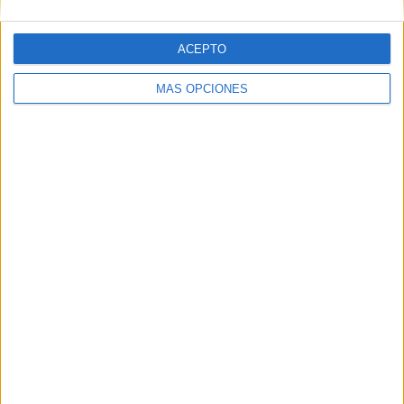
ACEPTO
04/08/2026
MÁS OPCIONES
Capaz, la cerveza que
convierte cada botella en
una oportunidad de inclusión
La cervecera madrileña Capaz ha irrumpido en el
mercado con una propuesta que combina
elaboración artesanal y propósito social. La marca
presenta una cerveza elaborada únicamente con
agua, malta,...
LEER MÁS