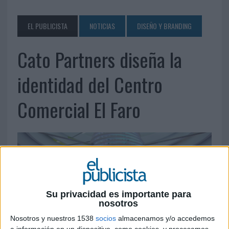
EL PUBLICISTA
NOTICIAS
DISEÑO Y BRANDING
Cato Partners diseña la
identidad del Centro
Comercial El Faro
Su privacidad es importante para
nosotros
Nosotros y nuestros 1538
socios
almacenamos y/o accedemos
a información en un dispositivo, como cookies, y procesamos