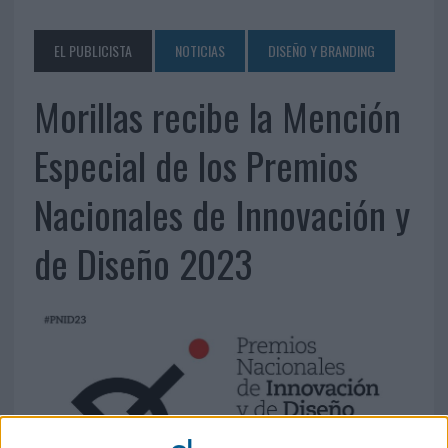
EL PUBLICISTA
NOTICIAS
DISEÑO Y BRANDING
Morillas recibe la Mención
Especial de los Premios
Nacionales de Innovación y
de Diseño 2023