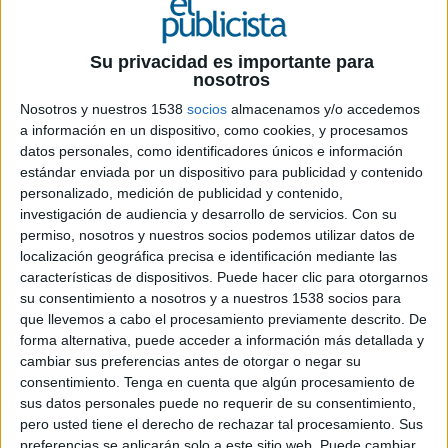
Su privacidad es importante para
13 DE SEPTIEMBRE DE 2023
nosotros
Nosotros y nuestros 1538
socios
almacenamos y/o accedemos
El reconocimiento ha sido otorgado por el
a información en un dispositivo, como cookies, y procesamos
Ministerio de Ciencia e Innovación del
datos personales, como identificadores únicos e información
Gobierno de España por “encarnar la
estándar enviada por un dispositivo para publicidad y contenido
evolución del mejor diseño gráfico español
personalizado, medición de publicidad y contenido,
y su capacidad de mejorar e impactar en el
investigación de audiencia y desarrollo de servicios.
Con su
día a día de la sociedad española y de sus
permiso, nosotros y nuestros socios podemos utilizar datos de
empresas”
localización geográfica precisa e identificación mediante las
características de dispositivos. Puede hacer clic para otorgarnos
Los premios Nacionales de Innovación y Diseño
su consentimiento a nosotros y a nuestros 1538 socios para
constituyen el reconocimiento más importante
que llevemos a cabo el procesamiento previamente descrito. De
forma alternativa, puede acceder a información más detallada y
de España en estos ámbitos. Asimismo, reconocen
cambiar sus preferencias antes de otorgar o negar su
a los profesionales y empresas que han
consentimiento.
Tenga en cuenta que algún procesamiento de
contribuido significativamente al incremento del
sus datos personales puede no requerir de su consentimiento,
prestigio del diseño español.
pero usted tiene el derecho de rechazar tal procesamiento. Sus
preferencias se aplicarán solo a este sitio web. Puede cambiar