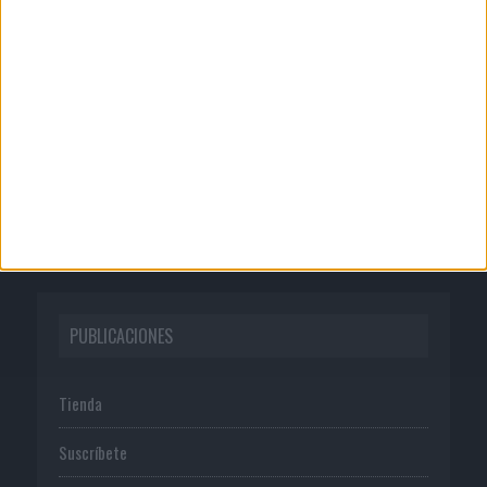
CORPORATIVO
Quienes somos
Publicidad
Normas de uso
Política de privacidad
PUBLICACIONES
Tienda
Suscríbete