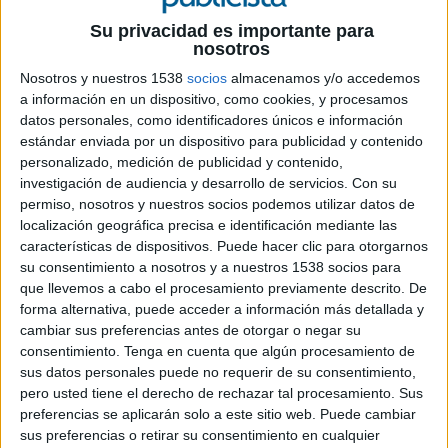
experiencial
Su privacidad es importante para
- Entrevista a Beatriz Álvarez, directora de
nosotros
marketing de Grupo Varma: "Apostar por un
Nosotros y nuestros 1538
socios
almacenamos y/o accedemos
postureo de marca es muy negativo.
a información en un dispositivo, como cookies, y procesamos
- España es el segundo mercado europeo donde
datos personales, como identificadores únicos e información
se confía menos en las marcas tras Suecia.
estándar enviada por un dispositivo para publicidad y contenido
- Marcas con experiencias. Cambia el patrón del
personalizado, medición de publicidad y contenido,
consumo: del servicio a la experiencia
investigación de audiencia y desarrollo de servicios.
Con su
- #BrailleBricksForAll, un juguete para enseñar
permiso, nosotros y nuestros socios podemos utilizar datos de
Braille.
localización geográfica precisa e identificación mediante las
- Entrevista a Martyn Ratlle, CEO global de Local
características de dispositivos. Puede hacer clic para otorgarnos
Planet: "Los clientes quieren que seamos buenos
su consentimiento a nosotros y a nuestros 1538 socios para
compradores de medios".
que llevemos a cabo el procesamiento previamente descrito. De
forma alternativa, puede acceder a información más detallada y
- La agencia Officer & Gentleman se lleva el
cambiar sus preferencias antes de otorgar o negar su
trofeo a la campaña más premiada por
consentimiento.
Tenga en cuenta que algún procesamiento de
"Wankband".
sus datos personales puede no requerir de su consentimiento,
- El Grupo Mars promociona su marca de comida
pero usted tiene el derecho de rechazar tal procesamiento. Sus
para gatos Temptations a nivel global.
preferencias se aplicarán solo a este sitio web. Puede cambiar
sus preferencias o retirar su consentimiento en cualquier