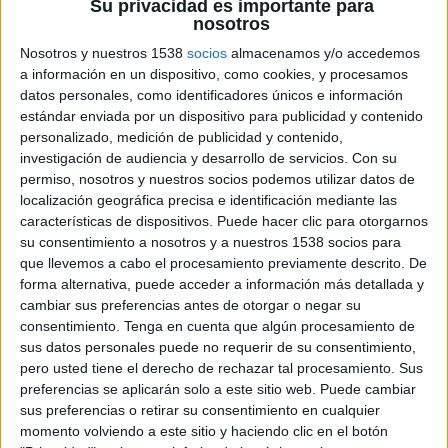
Su privacidad es importante para
nosotros
Nosotros y nuestros 1538
socios
almacenamos y/o accedemos
a información en un dispositivo, como cookies, y procesamos
29 DE MAYO DE 2026
datos personales, como identificadores únicos e información
estándar enviada por un dispositivo para publicidad y contenido
La marca volverá a ser patrocinador
personalizado, medición de publicidad y contenido,
principal de una edición que reunirá a
investigación de audiencia y desarrollo de servicios.
Con su
artistas como Van Morrison, John Legend o
permiso, nosotros y nuestros socios podemos utilizar datos de
Rigoberta Bandini
localización geográfica precisa e identificación mediante las
características de dispositivos. Puede hacer clic para otorgarnos
Cervezas Alhambra volverá a ser patrocinador
su consentimiento a nosotros y a nuestros 1538 socios para
principal de Noches del Botánico, que este
que llevemos a cabo el procesamiento previamente descrito. De
verano celebra su décima edición consolidado
forma alternativa, puede acceder a información más detallada y
como uno de los principales festivales musicales
cambiar sus preferencias antes de otorgar o negar su
de la temporada en Madrid.
consentimiento.
Tenga en cuenta que algún procesamiento de
sus datos personales puede no requerir de su consentimiento,
La marca participa por noveno año consecutivo
pero usted tiene el derecho de rechazar tal procesamiento. Sus
en el evento, reforzando una colaboración que se
preferencias se aplicarán solo a este sitio web. Puede cambiar
ha mantenido prácticamente desde el nacimiento
sus preferencias o retirar su consentimiento en cualquier
momento volviendo a este sitio y haciendo clic en el botón
del festival y que ha convertido a Cervezas