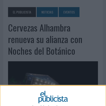
EL PUBLICISTA
NOTICIAS
EVENTOS
Cervezas Alhambra
renueva su alianza con
Noches del Botánico