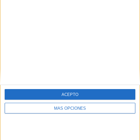
VÍDEO DESTACADO
ACEPTO
MÁS OPCIONES
ARTÍCULOS ALEATORIOS