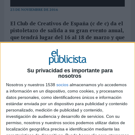
23 DE NOVIEMBRE DE 2016
El Club de Creativos de España (c de c) da el
pistoletazo de salida a su gran evento anual,
que tendrá lugar del 16 al 18 de marzo y que
finalizarán con la entrega de los Premios
nacionales de la Creatividad
Los próximos días 16, 17 y 18 de marzo, San
Su privacidad es importante para
Sebastián se convertirá por segundo año
nosotros
consecutivo en la sede de la creatividad
publicitaria española y en fuente de referencia
Nosotros y nuestros 1538
socios
almacenamos y/o accedemos
para entender las tendencias que se imponen en
a información en un dispositivo, como cookies, y procesamos
datos personales, como identificadores únicos e información
la industria de la comunicación. El
Club de
estándar enviada por un dispositivo para publicidad y contenido
Creativos de España
(c de c) celebrará una
personalizado, medición de publicidad y contenido,
nueva edición de sus
Días c de c
(la suma del Día
investigación de audiencia y desarrollo de servicios.
Con su
A y del Día C), evento anual que reúne a
permiso, nosotros y nuestros socios podemos utilizar datos de
representantes de toda la industria del
localización geográfica precisa e identificación mediante las
marketing y la publicidad en un foro que busca