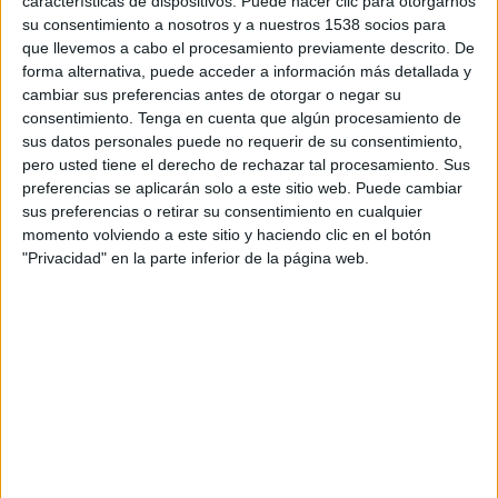
características de dispositivos. Puede hacer clic para otorgarnos
mostrar el valor de la comunicación, compartir
su consentimiento a nosotros y a nuestros 1538 socios para
conocimiento y aprender de la experiencia de
que llevemos a cabo el procesamiento previamente descrito. De
algunos de los profesionales más prestigiosos que
forma alternativa, puede acceder a información más detallada y
existen a nivel internacional en esta industria.
cambiar sus preferencias antes de otorgar o negar su
consentimiento.
Tenga en cuenta que algún procesamiento de
En 2017 se respetará la misma estructura y
sus datos personales puede no requerir de su consentimiento,
pero usted tiene el derecho de rechazar tal procesamiento. Sus
organización que se estrenó en la pasada edición
preferencias se aplicarán solo a este sitio web. Puede cambiar
(marzo de 2016), celebrando seminarios,
sus preferencias o retirar su consentimiento en cualquier
ponencias, mesas de trabajo y exposiciones varias
momento volviendo a este sitio y haciendo clic en el botón
durante los tres días del certamen, pero con
"Privacidad" en la parte inferior de la página web.
especial participación de referentes
internacionales. Entre los participantes
confirmados en la edición de 2017 se encuentran
nombres como Aline Santos (vicepresidenta de
marketing global de Unilever), Nicola
Mendelsohn (vicepresidenta de Facebook para
EMEA), Carlos Bayala (fundador de la agencia
británica New) Susan Hoffman (directora creativa
general de Wieden+Kennedy) y Nils Leonard,