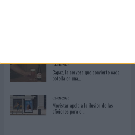
Frigo y UNIQLO lanzan una colección
personalizable...
06/08/2026
La televisión sigue liderando el
consumo de medios en...
04/08/2026
Capaz, la cerveza que convierte cada
botella en una...
03/08/2026
Movistar apela a la ilusión de las
aficiones para el...