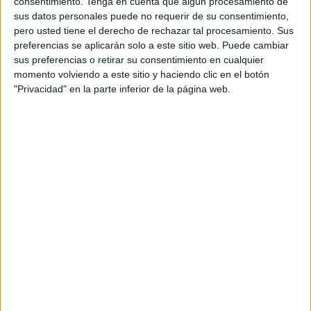
consentimiento.
Tenga en cuenta que algún procesamiento de
Vertically, Jordi Pont y Alex Krieger.
sus datos personales puede no requerir de su consentimiento,
pero usted tiene el derecho de rechazar tal procesamiento. Sus
Palmarés Premis Impacte 2022
preferencias se aplicarán solo a este sitio web. Puede cambiar
sus preferencias o retirar su consentimiento en cualquier
Premi Impacte Sostenibilidad
momento volviendo a este sitio y haciendo clic en el botón
"Privacidad" en la parte inferior de la página web.
Oro: Bihar elegir el mañana
Agencia: LLYC
Marca: Fundación BBK
Plata: The nothing included wristband
Agencia: FCK
Marca: Tropic Feel
Bronce: La pluja no la controles
Agencia: Vitamine! Cia_BCN
Marca: Generalitat de Catalunya
Premi Impacte Social
Oro: Cartes sobre la taula