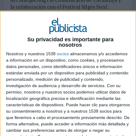
la colaboración con el Festival Sitges Next.
También decidió conceder la distinción de
Miembro de Honor del Col·legi, un premio que
decide la Junta de Gobierno del Col·legi y que
recae en un/a profesional en activo que, o bien
Su privacidad es importante para
por trayectoria, ha dejado una huella clara en el
nosotros
sector, o bien, aun teniendo menos trayectoria,
Nosotros y nuestros 1538
socios
almacenamos y/o accedemos
ha generado una disrupción notable, no por la
a información en un dispositivo, como cookies, y procesamos
acción puntual sino por la forma sostenida un
datos personales, como identificadores únicos e información
mínimo de 2 años y/o ha contribuido a romper
estándar enviada por un dispositivo para publicidad y contenido
esquemas en la profesión. El ganador del premio
personalizado, medición de publicidad y contenido,
al miembro de Honor de este año ha sido Toni
investigación de audiencia y desarrollo de servicios.
Con su
Segarra, fundador y director creativo de Alegre
permiso, nosotros y nuestros socios podemos utilizar datos de
Roca.
localización geográfica precisa e identificación mediante las
características de dispositivos. Puede hacer clic para otorgarnos
Los premios de oro se han otorgado a la
su consentimiento a nosotros y a nuestros 1538 socios para
Fundación BBK y LLYC, Fundació Vicki Bernadet
que llevemos a cabo el procesamiento previamente descrito. De
y Audi con Ogilvy, La Casa de Carlota, Tropic Feel
forma alternativa, puede acceder a información más detallada y
cambiar sus preferencias antes de otorgar o negar su
y Full Circle Karma, Agbar y After, Wheelzzz y