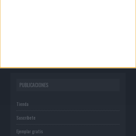
Quienes somos
Publicidad
Normas de uso
Política de privacidad
PUBLICACIONES
Tienda
Suscríbete
Ejemplar gratis