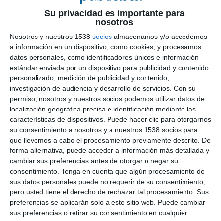
8 DE ENERO DE 2016
Su privacidad es importante para
nosotros
Los premios de 2015 recibieron más de 2.700
Nosotros y nuestros 1538
socios
almacenamos y/o accedemos
candidaturas de 160 países
a información en un dispositivo, como cookies, y procesamos
La quinta edición de los Facebook Awards ya ha dado el pistoletazo de salida con la
datos personales, como identificadores únicos e información
apertura de admisiones para inscribir los mejores trabajos creativos desarrollados en la
estándar enviada por un dispositivo para publicidad y contenido
personalizado, medición de publicidad y contenido,
plataforma.
investigación de audiencia y desarrollo de servicios.
Con su
permiso, nosotros y nuestros socios podemos utilizar datos de
Cada vez más negocios utilizan Facebook e Instagram para conectar con sus audiencias
localización geográfica precisa e identificación mediante las
mediante historias y precisamente por ello, los Facebook Awards muestran el poder de
características de dispositivos. Puede hacer clic para otorgarnos
estas plataformas como espacios creativos.
su consentimiento a nosotros y a nuestros 1538 socios para
que llevemos a cabo el procesamiento previamente descrito. De
Los premios de 2015 han sido la mayor y mejor muestra de creatividad hasta el momento.
forma alternativa, puede acceder a información más detallada y
Se recibieron más de 2.700 candidaturas de 160 países que ofrecían una visión de la
cambiar sus preferencias antes de otorgar o negar su
creatividad y la innovación en Facebook, Instagram y toda la industria.
consentimiento.
Tenga en cuenta que algún procesamiento de
sus datos personales puede no requerir de su consentimiento,
Muchos países de fuera de Estados Unidos enviaron sus candidaturas en 2015, por lo que
pero usted tiene el derecho de rechazar tal procesamiento. Sus
preferencias se aplicarán solo a este sitio web. Puede cambiar
este año los premios serán más internacionales para que reconocer los trabajos de más
sus preferencias o retirar su consentimiento en cualquier
países. En esta edición, todos los países tendrán la posibilidad de ser reconocidos por su