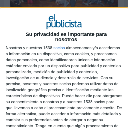
13 DE JUNIO DE 2017
La independiente se ha alzado con el honor
Su privacidad es importante para
de ser la agencia más premiada de estos
nosotros
Aspid 2017 con un total de tres oros, una
Nosotros y nuestros 1538
socios
almacenamos y/o accedemos
plata y un bronce/diploma de honor
a información en un dispositivo, como cookies, y procesamos
datos personales, como identificadores únicos e información
El World Trade Center de Barcelona ha sido
estándar enviada por un dispositivo para publicidad y contenido
testigo de la gala de entrega de los XXI Premios
personalizado, medición de publicidad y contenido,
Aspid de Comunicación y Publicidad
investigación de audiencia y desarrollo de servicios.
Con su
Iberoamericana de Salud y Farmacia, galardones
permiso, nosotros y nuestros socios podemos utilizar datos de
que se entregan anualmente para reconocer y
localización geográfica precisa e identificación mediante las
poner en valor el trabajo de los actores del
características de dispositivos. Puede hacer clic para otorgarnos
mundo de la salud y la medicina en el plano del
su consentimiento a nosotros y a nuestros 1538 socios para
marketing y la comunicación comercial. En esta
que llevemos a cabo el procesamiento previamente descrito. De
edición de los Aspid se han presentado 167 obras,
forma alternativa, puede acceder a información más detallada y
cambiar sus preferencias antes de otorgar o negar su
correspondientes a 61 agencias diferentes, y ha
consentimiento.
Tenga en cuenta que algún procesamiento de
habido 7 compañías farmacéuticas que han