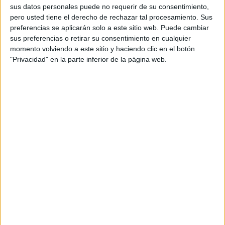
sus datos personales puede no requerir de su consentimiento,
efectuado entradas directamente sin pasar por
pero usted tiene el derecho de rechazar tal procesamiento. Sus
agencia.
preferencias se aplicarán solo a este sitio web. Puede cambiar
sus preferencias o retirar su consentimiento en cualquier
El jurado, presidido por Sebastian de la Serna
momento volviendo a este sitio y haciendo clic en el botón
(director creativo ejecutivo de Publicis Health),
"Privacidad" en la parte inferior de la página web.
ha otorgado en total 37 premios (11 oros, 12
platas y 14 bronces/diplomas) dejando desiertos
11 premios. Si repasamos el Palmarés de esta
edición hay que destacar a Microbio Gentleman,
que con cinco premios (3 oros, 1 Plata y 1
Diploma) se ha alzado con el honor de ser la
agencia más premiada de estos Aspid 2017.
Igualmente destacar a Ogilvy, que como grupo si
unimos a CommonHealth y Healthword, ha
logrado también 5 galardones en total (1 oro, 2
platas y 2 diplomas).
Como novedad, en esta edición se ha entregado
el Aspid Platino, que no es otro que el mejor