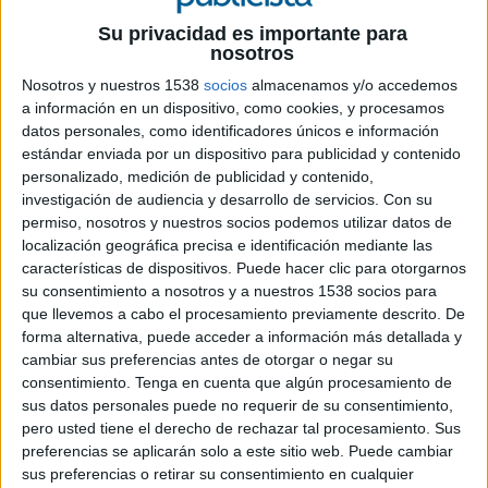
Su privacidad es importante para
nosotros
Nosotros y nuestros 1538
socios
almacenamos y/o accedemos
a información en un dispositivo, como cookies, y procesamos
4 DE JUNIO DE 2019
datos personales, como identificadores únicos e información
estándar enviada por un dispositivo para publicidad y contenido
La agencia indie española Parnaso consigue
personalizado, medición de publicidad y contenido,
dos platas y un bronce en la pasada edición
investigación de audiencia y desarrollo de servicios.
Con su
del certamen internacional
permiso, nosotros y nuestros socios podemos utilizar datos de
localización geográfica precisa e identificación mediante las
La publicidad española tuvo representación en la
características de dispositivos. Puede hacer clic para otorgarnos
pasada edición de The Telly Awards, festival de
su consentimiento a nosotros y a nuestros 1538 socios para
que llevemos a cabo el procesamiento previamente descrito. De
referencia a nivel global en materia de
forma alternativa, puede acceder a información más detallada y
promoción y publicidad audiovisual.
cambiar sus preferencias antes de otorgar o negar su
Precisamente The Telly Awards, que este año
consentimiento.
Tenga en cuenta que algún procesamiento de
celebra su 40 aniversario, pone de manifiesto la
sus datos personales puede no requerir de su consentimiento,
importancia del contenido visual en formato
pero usted tiene el derecho de rechazar tal procesamiento. Sus
vídeo en la industria del cine y la televisión.
preferencias se aplicarán solo a este sitio web. Puede cambiar
Fundados en 1979, este certamen internacional
sus preferencias o retirar su consentimiento en cualquier