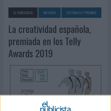
EL PUBLICISTA
NOTICIAS
FESTIVALES Y PREMIOS
La creatividad española,
premiada en los Telly
Awards 2019