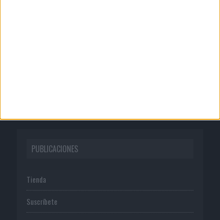
CORPORATIVO
Quienes somos
Publicidad
Normas de uso
Política de privacidad
PUBLICACIONES
Tienda
Suscríbete