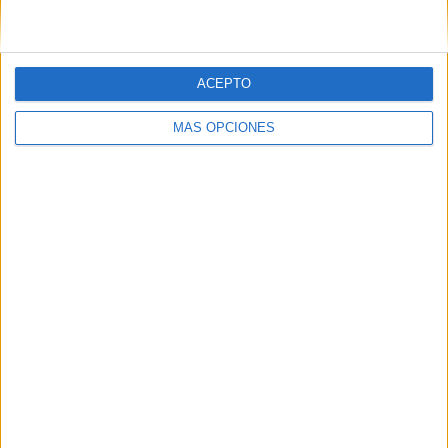
ACEPTO
IMPRIMIR
MÁS OPCIONES
TWEET
SHARE
SHARE
ENVIAR
PIN