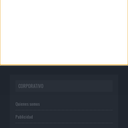
KFC convierte los Uber en un homenaje
al universo de 'Los...
05/08/2026
Luis Arquillos (Burgo de Arias): “La
construcción de marca...
CORPORATIVO
Quienes somos
Publicidad