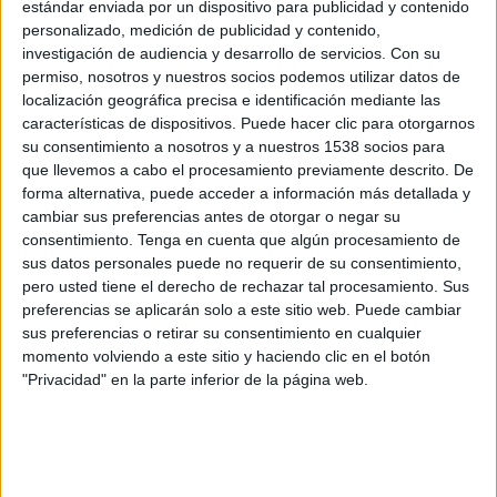
presidenta del Club de Creativos de España y
estándar enviada por un dispositivo para publicidad y contenido
máxima responsable del Día C 2022. Las jornadas
personalizado, medición de publicidad y contenido,
de referencia para el colectivo creativo y la
investigación de audiencia y desarrollo de servicios.
Con su
industria publicitaria en España, organizadas
permiso, nosotros y nuestros socios podemos utilizar datos de
localización geográfica precisa e identificación mediante las
anualmente por esta
asociación
en
características de dispositivos. Puede hacer clic para otorgarnos
colaboración con
Meta
, tendrá lugar esta
su consentimiento a nosotros y a nuestros 1538 socios para
semana en la ciudad vasca de San Sebastián. Los
que llevemos a cabo el procesamiento previamente descrito. De
días 20 y 21 de mayo un buen número de
forma alternativa, puede acceder a información más detallada y
profesionales de todos los rincones de España y
cambiar sus preferencias antes de otorgar o negar su
parte del extranjero pasarán por las salas del
consentimiento.
Tenga en cuenta que algún procesamiento de
Kursaal para difrutar de un programa de
sus datos personales puede no requerir de su consentimiento,
seminarios, ponencias y grupos de debate
pero usted tiene el derecho de rechazar tal procesamiento. Sus
repletos de referentes, tanto nacionales como
preferencias se aplicarán solo a este sitio web. Puede cambiar
internacionales.
sus preferencias o retirar su consentimiento en cualquier
momento volviendo a este sitio y haciendo clic en el botón
El objetivo de esta edición pasa precisamente por
"Privacidad" en la parte inferior de la página web.
celebrar la creatividad, la herramienta más
potente de transformación del ser humano, y que
los creativos y toda la industria poseen y
ejercitan a diario. Y todo bajo el claim o enfoque