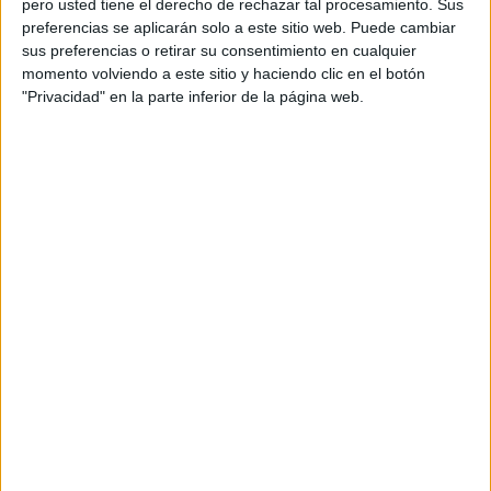
pero usted tiene el derecho de rechazar tal procesamiento. Sus
preferencias se aplicarán solo a este sitio web. Puede cambiar
Anunciante: Burger King España y Portugal
sus preferencias o retirar su consentimiento en cualquier
momento volviendo a este sitio y haciendo clic en el botón
Contacto cliente: Inés Arnal, Filomena Spranger,
"Privacidad" en la parte inferior de la página web.
Laura Becerril, Claudia Seymour Bolívar, Alba
Hermosilla y Rita Carvalho
Agencia: DAVID Madrid
Global CCO: Pancho Cassis
Executive creative director: Saulo Rocha
Creative director: Fred Bosch
Copywriter: Miguel Gómez
Art director: Daniela Botero
Head of account: Lucila Mengide