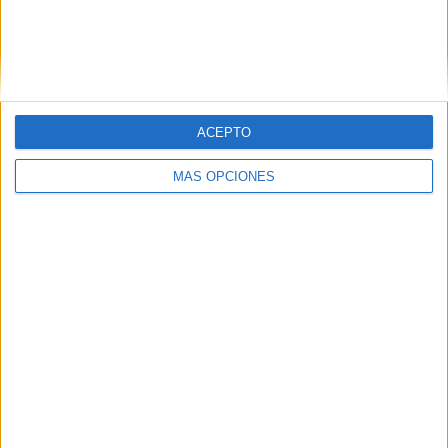
VÍDEO DESTACADO
ACEPTO
MÁS OPCIONES
ARTÍCULOS ALEATORIOS