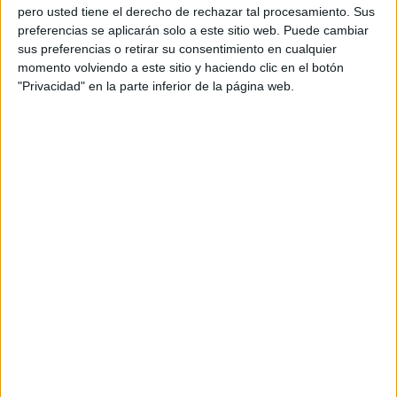
Anunciante: Abanca
pero usted tiene el derecho de rechazar tal procesamiento. Sus
preferencias se aplicarán solo a este sitio web. Puede cambiar
Marca: Abanca Seguros
sus preferencias o retirar su consentimiento en cualquier
momento volviendo a este sitio y haciendo clic en el botón
Directora de marketing: Susana Ortiz
"Privacidad" en la parte inferior de la página web.
Gerente de marketing omnicanal y patrocinios:
Sergio Martínez-Aoiz
Especialista de marketing omnicanal y
patrocinios: Alejandro García Santos
Gerente de analítica y optimización: Jerónimo
Pérez Paz
Especialista de analítica y optimización: Olga
Rodríguez Morado
Agencia: Ernest