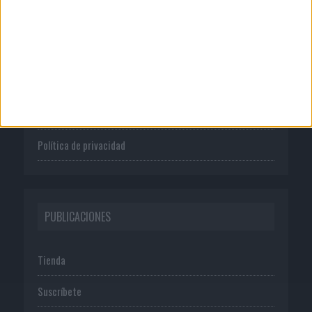
CORPORATIVO
Quienes somos
Publicidad
Normas de uso
Política de privacidad
PUBLICACIONES
Tienda
Suscríbete