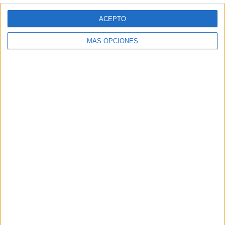
ACEPTO
04/08/2026
MÁS OPCIONES
‘El Match Perfecto del
Verano’, de Crush para
Maxibon
FICHA TÉCNICA Anunciante: Babaria/Maxibon
Contacto cliente: Silvia Muñoz (Babaria), Alba
Rodrigo (Maxibon) Agencia creativa y digital: Crush
Título de la campaña: “El Match Perfecto del...
LEER MÁS