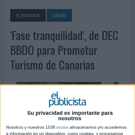
EL PUBLICISTA
GALERÍA
'Fase tranquilidad', de DEC
BBDO para Promotur
Turismo de Canarias
Su privacidad es importante para
nosotros
Nosotros y nuestros 1538
socios
almacenamos y/o accedemos
a información en un dispositivo, como cookies, y procesamos