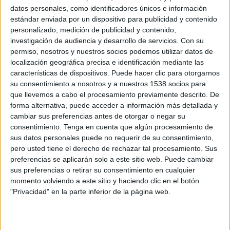
datos personales, como identificadores únicos e información
20 DE AGOSTO DE 2020
estándar enviada por un dispositivo para publicidad y contenido
personalizado, medición de publicidad y contenido,
Ficha tecnica
investigación de audiencia y desarrollo de servicios.
Con su
permiso, nosotros y nuestros socios podemos utilizar datos de
Anunciante: Promotur Turismo de Canarias
localización geográfica precisa e identificación mediante las
características de dispositivos. Puede hacer clic para otorgarnos
Producto: Turismo
su consentimiento a nosotros y a nuestros 1538 socios para
Marca: Islas Canarias
que llevemos a cabo el procesamiento previamente descrito. De
Sector: Turismo y viajes
forma alternativa, puede acceder a información más detallada y
Contacto del cliente: Elena González
cambiar sus preferencias antes de otorgar o negar su
Agencia: DEC BBDO
consentimiento.
Tenga en cuenta que algún procesamiento de
Directores creativos ejecutivos: Eduard Baldrís,
sus datos personales puede no requerir de su consentimiento,
Rafa Soto
pero usted tiene el derecho de rechazar tal procesamiento. Sus
Directores creativos: Aina Cortina, Valen Soto
preferencias se aplicarán solo a este sitio web. Puede cambiar
Director de cuentas: Cesc Caparrós
sus preferencias o retirar su consentimiento en cualquier
Director de planificación estratégica y servicios al
momento volviendo a este sitio y haciendo clic en el botón
"Privacidad" en la parte inferior de la página web.
cliente: César Torras
Directora de producción: Inés Barber
Pieza: Gráficas
Título: "Fase Tranquilidad"