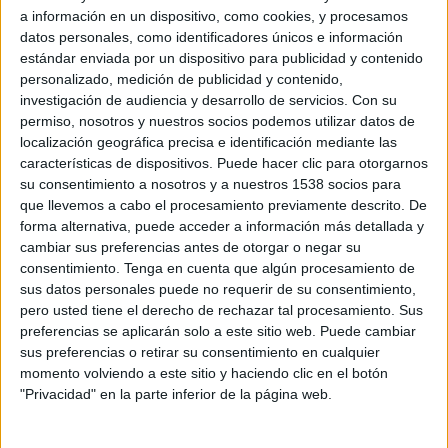
a información en un dispositivo, como cookies, y procesamos
datos personales, como identificadores únicos e información
estándar enviada por un dispositivo para publicidad y contenido
personalizado, medición de publicidad y contenido,
investigación de audiencia y desarrollo de servicios.
Con su
permiso, nosotros y nuestros socios podemos utilizar datos de
localización geográfica precisa e identificación mediante las
características de dispositivos. Puede hacer clic para otorgarnos
su consentimiento a nosotros y a nuestros 1538 socios para
que llevemos a cabo el procesamiento previamente descrito. De
forma alternativa, puede acceder a información más detallada y
29 DE ENERO DE 2021
cambiar sus preferencias antes de otorgar o negar su
consentimiento.
Tenga en cuenta que algún procesamiento de
Ficha técnica “Think Disruptive”
sus datos personales puede no requerir de su consentimiento,
pero usted tiene el derecho de rechazar tal procesamiento. Sus
preferencias se aplicarán solo a este sitio web. Puede cambiar
sus preferencias o retirar su consentimiento en cualquier
Anunciante: Gremi de Publicitat de Catalunya
momento volviendo a este sitio y haciendo clic en el botón
"Privacidad" en la parte inferior de la página web.
Producto: Curso de creatividad Think Disruptive