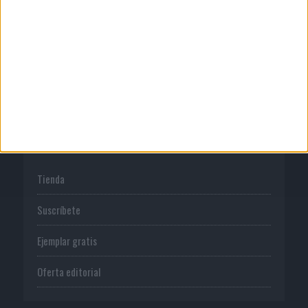
Publicidad
Normas de uso
Política de privacidad
PUBLICACIONES
Tienda
Suscríbete
Ejemplar gratis
Oferta editorial