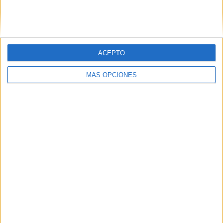
ACEPTO
MÁS OPCIONES
07/08/2026
Mahou reivindica el ritual de
la caña en el Día
Internacional de la Cerveza
La cervecera pone en valor el arte del tiraje y
desvela las claves para servir una caña perfecta,
además de sumarse a las verbenas madrileñas con la