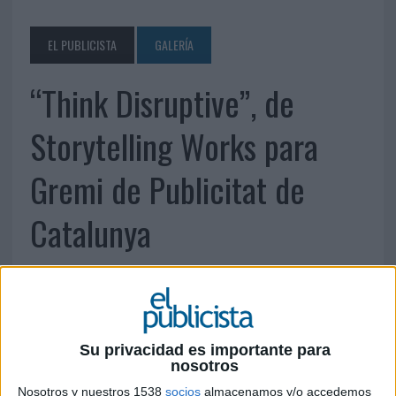
EL PUBLICISTA
GALERÍA
“Think Disruptive”, de
Storytelling Works para
Gremi de Publicitat de
Catalunya
Su privacidad es importante para
nosotros
Nosotros y nuestros 1538
socios
almacenamos y/o accedemos