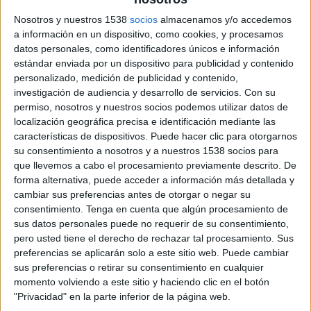
Nosotros y nuestros 1538
socios
almacenamos y/o accedemos
a información en un dispositivo, como cookies, y procesamos
datos personales, como identificadores únicos e información
estándar enviada por un dispositivo para publicidad y contenido
personalizado, medición de publicidad y contenido,
investigación de audiencia y desarrollo de servicios.
Con su
permiso, nosotros y nuestros socios podemos utilizar datos de
8 DE FEBRERO DE 2017
localización geográfica precisa e identificación mediante las
características de dispositivos. Puede hacer clic para otorgarnos
Ficha técnica ‘Tu rincón’
su consentimiento a nosotros y a nuestros 1538 socios para
que llevemos a cabo el procesamiento previamente descrito. De
forma alternativa, puede acceder a información más detallada y
cambiar sus preferencias antes de otorgar o negar su
consentimiento.
Tenga en cuenta que algún procesamiento de
Anunciante: Verdecora
sus datos personales puede no requerir de su consentimiento,
pero usted tiene el derecho de rechazar tal procesamiento. Sus
Marca: Verdecora
preferencias se aplicarán solo a este sitio web. Puede cambiar
sus preferencias o retirar su consentimiento en cualquier
Producto: Tiendas Verdecora
momento volviendo a este sitio y haciendo clic en el botón
"Privacidad" en la parte inferior de la página web.
Contacto del cliente: Silvia Madrueño, David