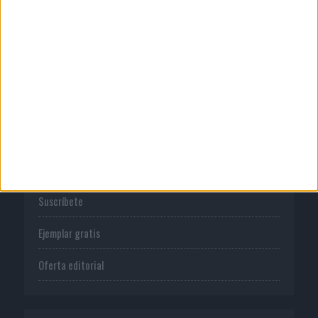
Normas de uso
Política de privacidad
PUBLICACIONES
Tienda
Suscríbete
Ejemplar gratis
Oferta editorial