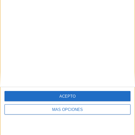
04/08/2026
‘El fútbol sin las personas’,
de Dentsu Creative para
Orange
ACEPTO
MÁS OPCIONES
FICHA TÉCNICA Anunciante: MasOrange Marca:
Orange Contacto cliente: Mariano Casares, Amagoia
Sologestoa, Loli Hernán, María Montaner, Mariola