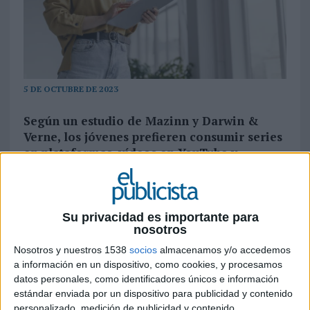
5 DE OCTUBRE DE 2023
Según un estudio de Mazinn y Darwin &
Verne, los jóvenes prefieren consumir series
en plataformas, vídeos en YouTube y
conversaciones en podcasts, pero optan por
el televisor para ver las producciones en
horizontal
Su privacidad es importante para
Darwin & Verne
y
Mazinn
presentan ‘Cómo
nosotros
consume entretenimiento la Generación Z’, un
Nosotros y nuestros 1538
socios
almacenamos y/o accedemos
informe que profundiza en los hábitos de
a información en un dispositivo, como cookies, y procesamos
consumo de contenidos de esta generación en
datos personales, como identificadores únicos e información
sus pantallas, principalmente en lo que se refiere
estándar enviada por un dispositivo para publicidad y contenido
a redes sociales y plataformas de streaming. Estas
personalizado, medición de publicidad y contenido,