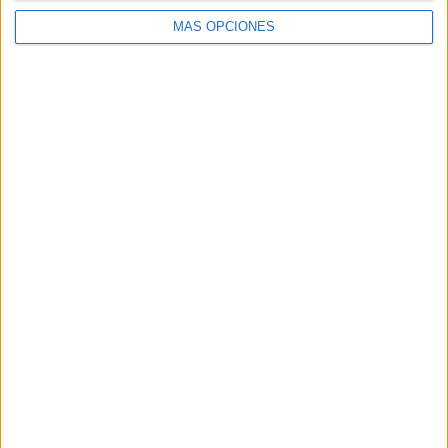
SHARE
MÁS OPCIONES
SHARE
ENVIAR
PIN
SÍGUENOS EN FACEBOOK