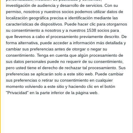
investigación de audiencia y desarrollo de servicios.
Con su
son sus principales conclusiones:
permiso, nosotros y nuestros socios podemos utilizar datos de
localización geográfica precisa e identificación mediante las
Series en plataformas (80,1%), vídeos en
características de dispositivos. Puede hacer clic para otorgarnos
YouTube (65,7%) y conversaciones en podcasts
su consentimiento a nosotros y a nuestros 1538 socios para
(59%) son los tres contenidos y formatos/canales
que llevemos a cabo el procesamiento previamente descrito. De
más interesantes para la Generación Z.
forma alternativa, puede acceder a información más detallada y
cambiar sus preferencias antes de otorgar o negar su
El 76% de los encuestados considera que los
consentimiento.
Tenga en cuenta que algún procesamiento de
programas en Twitch, como ‘Disaster chef’, ‘La
sus datos personales puede no requerir de su consentimiento,
velada de año’ o ‘’Kings League’, están
pero usted tiene el derecho de rechazar tal procesamiento. Sus
sustituyendo a los programas tradicionales de
preferencias se aplicarán solo a este sitio web. Puede cambiar
televisión. Sin embargo, el 56% opta por el
sus preferencias o retirar su consentimiento en cualquier
televisor para ver los contenidos producidos en
momento volviendo a este sitio y haciendo clic en el botón
"Privacidad" en la parte inferior de la página web.
horizontal.
El 21,2% consume Twitch en su día a día y 67,3%,
Tik Tok. A pesar del impacto masivo de eventos
como ‘La Velada del año’, el fenómeno Twitch no
ha llegado a convertirse en algo generalizado,