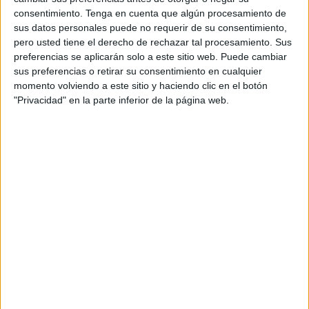
durante las uvas, La 1 también fue la cadena más
consentimiento.
Tenga en cuenta que algún procesamiento de
vista con 5.642.000 seguidores y 33.1% de share.
sus datos personales puede no requerir de su consentimiento,
La comedia de los presentadores de La Revuelta,
pero usted tiene el derecho de rechazar tal procesamiento. Sus
David Broncano y Laura Yustres se impuso en
preferencias se aplicarán solo a este sitio web. Puede cambiar
todo momento al resto de cadenas. Mediaset
sus preferencias o retirar su consentimiento en cualquier
consiguió un 8,00& de share con su apuesta por
momento volviendo a este sitio y haciendo clic en el botón
Ion Aramendi y Blanca Romero.
"Privacidad" en la parte inferior de la página web.
Elaborado por Geca a partir de datos de Kantar
De acuerdo con los datos de Kantar, el programa
especial posterior a las campanadas de las