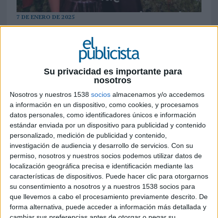
7 DE ENERO DE 2025
Lalachus y Broncano lograron mejores
cifras durante la noche del 31 de diciembre,
logrando arrebatar el liderazgo a Cristina
Su privacidad es importante para
Pedroche y Chicote
nosotros
De acuerdo con el estudio elaborado por
Geca
a
Nosotros y nuestros 1538
socios
almacenamos y/o accedemos
a información en un dispositivo, como cookies, y procesamos
partir de datos de
Kantar
sobre los datos del
datos personales, como identificadores únicos e información
seguimiento de las campanadas en la televisión
estándar enviada por un dispositivo para publicidad y contenido
española, La 1 de RTVE consiguió un 31,2% de
personalizado, medición de publicidad y contenido,
share frente al 28,1% de Antena 3. Así, se revierte
investigación de audiencia y desarrollo de servicios.
Con su
la situación de los últimos tres años, en los que
permiso, nosotros y nuestros socios podemos utilizar datos de
Antena 3 se ponía por delante de la televisión
localización geográfica precisa e identificación mediante las
pública.
características de dispositivos. Puede hacer clic para otorgarnos
su consentimiento a nosotros y a nuestros 1538 socios para
A pesar del ‘efecto Pedroche’ y que la
que llevemos a cabo el procesamiento previamente descrito. De
presentadora desvelase su vestido a las 23:59,
forma alternativa, puede acceder a información más detallada y
cambiar sus preferencias antes de otorgar o negar su