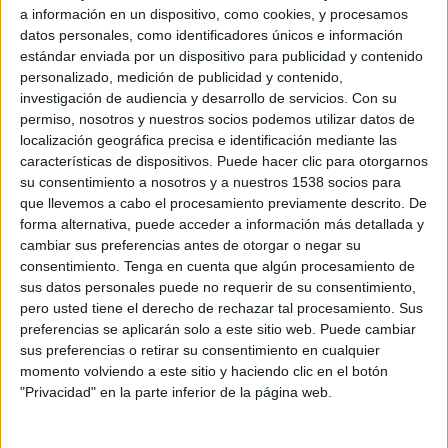
a información en un dispositivo, como cookies, y procesamos
los que se enfrentan los profesionales ante el
datos personales, como identificadores únicos e información
email marketing.
estándar enviada por un dispositivo para publicidad y contenido
personalizado, medición de publicidad y contenido,
"No es una sorpresa que los equipos de marketing
investigación de audiencia y desarrollo de servicios.
Con su
sigan considerando el correo electrónico como
permiso, nosotros y nuestros socios podemos utilizar datos de
un indicador clave de rendimiento”, comenta
localización geográfica precisa e identificación mediante las
John Follett, cofundador e investigador de
características de dispositivos. Puede hacer clic para otorgarnos
Demand Metric. Y añade: “Los profesionales del
su consentimiento a nosotros y a nuestros 1538 socios para
marketing que relacionan los objetivos de los
que llevemos a cabo el procesamiento previamente descrito. De
correos electrónicos con los ingresos y que
forma alternativa, puede acceder a información más detallada y
cambiar sus preferencias antes de otorgar o negar su
trabajan activamente para comprender las
consentimiento.
Tenga en cuenta que algún procesamiento de
preferencias de los suscriptores de sus listas de
sus datos personales puede no requerir de su consentimiento,
correo, logran resultados superiores a la media”.
pero usted tiene el derecho de rechazar tal procesamiento. Sus
preferencias se aplicarán solo a este sitio web. Puede cambiar
Los
principales hallazgos del informe
The
sus preferencias o retirar su consentimiento en cualquier
State of Email Marketing
son
:
momento volviendo a este sitio y haciendo clic en el botón
"Privacidad" en la parte inferior de la página web.
Fijar objetivos precisos es un factor
clave del rendimiento