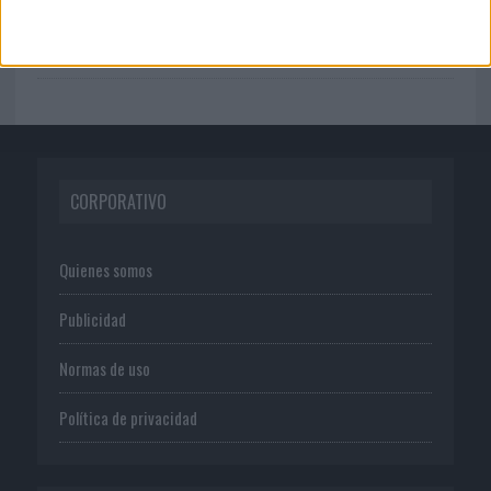
Frigo y UNIQLO lanzan una colección
personalizable...
CORPORATIVO
Quienes somos
Publicidad
Normas de uso
Política de privacidad