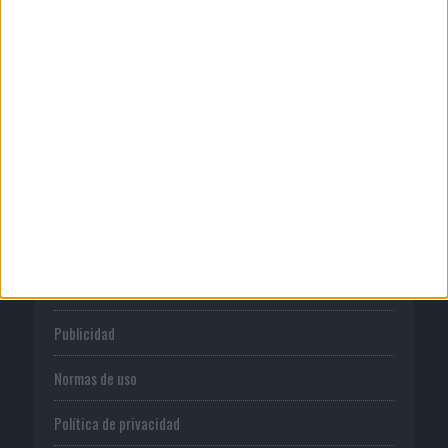
04/08/2026
‘El Paraíso más cerca’, de 22GRADOS
para Lopesan Hotels &...
CORPORATIVO
Quienes somos
Publicidad
Normas de uso
Política de privacidad