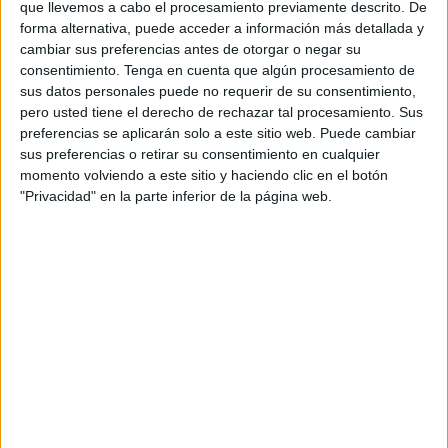
El estudio sitúa a Primavera Sound en primera
que llevemos a cabo el procesamiento previamente descrito. De
forma alternativa, puede acceder a información más detallada y
posición con una puntuación de 79,11, seguido de
cambiar sus preferencias antes de otorgar o negar su
Arenal Sound (76,67) y Starlite Marbella (75,11).
consentimiento.
Tenga en cuenta que algún procesamiento de
Tras ellos aparecen Mad Cool (70,22), Viña Rock
sus datos personales puede no requerir de su consentimiento,
(70,00), Icónica Sevilla Fest (69,22), Sónar (68,56),
pero usted tiene el derecho de rechazar tal procesamiento. Sus
Rototom Sunsplash (66,33), Noches del Botánico
preferencias se aplicarán solo a este sitio web. Puede cambiar
(65,33) y Marenostrum Fuengirola (65,22). El top
sus preferencias o retirar su consentimiento en cualquier
10 lo cierra Festival Internacional de Benicàssim
momento volviendo a este sitio y haciendo clic en el botón
con 60,11 puntos.
"Privacidad" en la parte inferior de la página web.
Más allá de la clasificación, el informe refleja
cómo los festivales han evolucionado desde el
entretenimiento hacia plataformas de
experiencia y posicionamiento para las marcas.