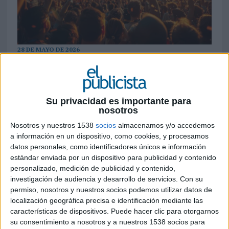
28 DE MAYO DE 2026
Starlite Marbella se cuela entre los
festivales con mejor percepción para las
marcas, mientras el sector supera los 450
Su privacidad es importante para
millones de euros de impacto económico
nosotros
solo con sus cinco grandes citas
Nosotros y nuestros 1538
socios
almacenamos y/o accedemos
a información en un dispositivo, como cookies, y procesamos
Los festivales de música se consolidan como uno
datos personales, como identificadores únicos e información
de los grandes territorios de conexión entre
estándar enviada por un dispositivo para publicidad y contenido
marcas y audiencias en España. Primavera Sound,
personalizado, medición de publicidad y contenido,
Arenal Sound y Starlite Marbella encabezan la
investigación de audiencia y desarrollo de servicios.
Con su
segunda edición del ranking elaborado por la
permiso, nosotros y nuestros socios podemos utilizar datos de
consultora OnStrategy sobre el impacto de los
localización geográfica precisa e identificación mediante las
festivales como touchpoint de marca.
características de dispositivos. Puede hacer clic para otorgarnos
su consentimiento a nosotros y a nuestros 1538 socios para