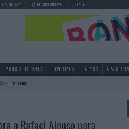
ERTA EDITORIAL
QUIERO SUSCRIBIRME
CONTACTO
MUJERES REFERENTES
REPORTAJES
ENLACES
NEWSLETTE
CIÓN DE MG SPIRIT
NA CAMPAÑA QUE CELEBRA SU REGRESO A PRIMERA DIVISIÓN
TERNACIONAL DE LA CERVEZA
360º CENTRADA EN EL ORIGEN BARCELONÉS
ra a Rafael Alonso para
 UNA EXPERIENCIA DE MARCA EN IBIZA