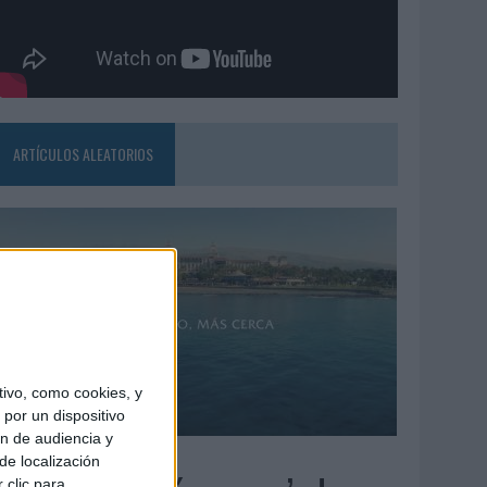
ARTÍCULOS ALEATORIOS
ivo, como cookies, y
por un dispositivo
ón de audiencia y
4/08/2026
de localización
 clic para