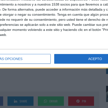
ación de insights orientados a facilitar la toma de
ntimiento a nosotros y a nuestros 1538 socios para que llevemos a ca
as.
. De forma alternativa, puede acceder a información más detallada y 
e otorgar o negar su consentimiento.
Tenga en cuenta que algún proc
zar el área de medición ante una demanda creciente
de no requerir de su consentimiento, pero usted tiene el derecho de r
añas en entornos cada vez más fragmentados y
referencias se aplicarán solo a este sitio web. Puede cambiar sus pref
alquier momento volviendo a este sitio y haciendo clic en el botón "Pri
 web.
o que más valoramos en Measurement: criterio
R
cia a ambos lados de la mesa -anunciante e
T
ra forma de trabajar y con el momento de crecimiento
P
 bienvenida", afirma Rosario Borrego, head of
ÁS OPCIONES
ACEPTO
SHARE
ENVIAR
PIN