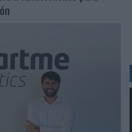
 LAS MARCAS
ión
N IA
RÁ A PRUEBA LA CREATIVIDAD DE LAS MARCAS
N LA INFANCIA EN SU ESTRATEGIA
OS EN VERANO Y SUPERA AL MÓVIL COMO DISPOSITIVO MÁS UTILIZADO
OS ESPAÑOLES
IRECTORA COMERCIAL GLOBAL
BLE INSPIRADA EN CORNETTO, CALIPPO Y SOLERO
MAR EL PATRIMONIO HISTÓRICO EN ACTIVOS CULTURALES Y ECONÓMICOS
LA GESTIÓN DE SUS RELACIONES CON LOS MEDIOS
ARIO EN SU ÚLTIMA CAMPAÑA INTERNACIONAL
N DE MARCA A LARGO PLAZO Y LA MEDICIÓN SON DOS CARAS DE LA MISMA