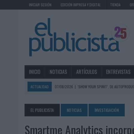
INICIAR SESIÓN
EDICIÓN IMPRESA Y DIGITAL
TIENDA
OF
INICIO
NOTICIAS
ARTÍCULOS
ENTREVISTAS
ACTUALIDAD
07/08/2026
|
‘SHOW YOUR SPIRIT’, DE AUTOPRODUC
07/08/2026
|
EL MÁLAGA CF CULMINA SU TRILOGÍA DE MARCA CON U
07/08/2026
|
MAHOU REIVINDICA EL RITUAL DE LA CAÑA EN EL DÍA IN
EL PUBLICISTA
NOTICIAS
INVESTIGACIÓN
07/08/2026
|
MG SPIRIT RELANZA SU MARCA CON UNA ESTRATEGIA 
Smartme Analytics incorpo
07/08/2026
|
PATRÓN CONVIERTE EL NUEVO SINGLE DE ARÓN PIPER EN