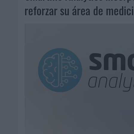
07/08/2026
|
EL VERANO PONE A PRUEBA LA ESTRATEGIA DIGITAL DE
reforzar su área de medic
07/08/2026
|
VUELING CONVIERTE LOS RECUERDOS EN SOUVENIRS CO
07/08/2026
|
CUANDO SE APAGUE EL SOL, EL ECLIPSE DE 2026 POND
06/08/2026
|
‘LA VUELTA’, DE FENOMENAL PARA MÁLAGA CF
06/08/2026
|
SIETE DE CADA DIEZ EMPRESAS ESPAÑOLAS NO INTEGRA
06/08/2026
|
LA TELEVISIÓN SIGUE LIDERANDO EL CONSUMO DE MEDI
06/08/2026
|
EL USO DE LA IA GENERATIVA ALCANZA YA AL 62% DE L
06/08/2026
|
SYSTEM1 NOMBRA A KIMBERLY BASTONI COMO NUEVA D
06/08/2026
|
FRIGO Y UNIQLO LANZAN UNA COLECCIÓN PERSONALIZA
06/08/2026
|
LA IA ESTÁ SUBIENDO EL LISTÓN DE LA CREATIVIDAD
05/08/2026
|
BEON WORLDWIDE LANZA RAÍZ URBANA PARA TRANSFOR
05/08/2026
|
FABRA COMUNICACIÓN INCORPORA A CASONÁ Y ASUME 
05/08/2026
|
LOPESAN HOTELS & RESORTS ACERCA EL PARAÍSO CAN
05/08/2026
|
LUIS ARQUILLOS (BURGO DE ARIAS): “LA CONSTRUCCIÓ