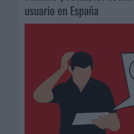
06/08/2026
|
LA IA ESTÁ SUBIENDO EL LISTÓN DE LA CREATIVIDAD
usuario en España
05/08/2026
|
BEON WORLDWIDE LANZA RAÍZ URBANA PARA TRANSFOR
05/08/2026
|
FABRA COMUNICACIÓN INCORPORA A CASONÁ Y ASUME 
05/08/2026
|
LOPESAN HOTELS & RESORTS ACERCA EL PARAÍSO CAN
05/08/2026
|
LUIS ARQUILLOS (BURGO DE ARIAS): “LA CONSTRUCCIÓ
MONEDA”
04/08/2026
|
‘EL PARAÍSO MÁS CERCA’, DE 22GRADOS PARA LOPESA
04/08/2026
|
‘LA ÚNICA CERVEZA DEL MUNDO QUE SE DISFRUTA DOS 
04/08/2026
|
‘EL FÚTBOL SIN LAS PERSONAS’, DE DENTSU CREATIVE
04/08/2026
|
CAPAZ, LA CERVEZA QUE CONVIERTE CADA BOTELLA EN
04/08/2026
|
BABARIA Y MAXIBON SON ‘EL MATCH PERFECTO DEL VE
04/08/2026
|
AUDIBLE REIVINDICA EL PODER TRANSFORMADOR DEL A
03/08/2026
|
‘VUELVE EL FÚTBOL. VUELVE A SOÑAR’, DE VML PARA MO
03/08/2026
|
MOVISTAR APELA A LA ILUSIÓN DE LAS AFICIONES PARA