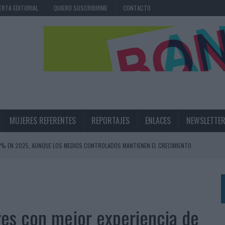
ERTA EDITORIAL
QUIERO SUSCRIBIRME
CONTACTO
MUJERES REFERENTES
REPORTAJES
ENLACES
NEWSLETTE
,6% EN 2025, AUNQUE LOS MEDIOS CONTROLADOS MANTIENEN EL CRECIMIENTO
OS EN VERANO Y SUPERA AL MÓVIL COMO DISPOSITIVO MÁS UTILIZADO
OS ESPAÑOLES
IRECTORA COMERCIAL GLOBAL
ores con mejor experiencia de
BLE INSPIRADA EN CORNETTO, CALIPPO Y SOLERO