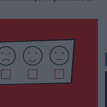
MAR EL PATRIMONIO HISTÓRICO EN ACTIVOS CULTURALES Y ECONÓMICOS
LA GESTIÓN DE SUS RELACIONES CON LOS MEDIOS
ARIO EN SU ÚLTIMA CAMPAÑA INTERNACIONAL
N DE MARCA A LARGO PLAZO Y LA MEDICIÓN SON DOS CARAS DE LA MISMA
N HOTELS & RESORTS
VECES’, DE INUSUALY PARA CERVEZA CAPAZ
 PARA ORANGE
 UNA OPORTUNIDAD DE INCLUSIÓN
RANO’
UDIO EN SU NUEVA CAMPAÑA GLOBAL DE MARCA
VISTAR
 EL REGRESO DEL FÚTBOL