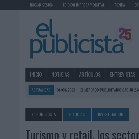
INICIAR SESIÓN
EDICIÓN IMPRESA Y DIGITAL
TIENDA
OF
INICIO
NOTICIAS
ARTÍCULOS
ENTREVISTAS
ACTUALIDAD
06/08/2026
|
EL MERCADO PUBLICITARIO CAE UN 2
06/08/2026
|
LA TELEVISIÓN SIGUE LIDERANDO EL CONSUMO DE MEDI
06/08/2026
|
EL USO DE LA IA GENERATIVA ALCANZA YA AL 62% DE L
EL PUBLICISTA
NOTICIAS
INVESTIGACIÓN
06/08/2026
|
SYSTEM1 NOMBRA A KIMBERLY BASTONI COMO NUEVA D
Turismo y retail, los sect
06/08/2026
|
FRIGO Y UNIQLO LANZAN UNA COLECCIÓN PERSONALIZA