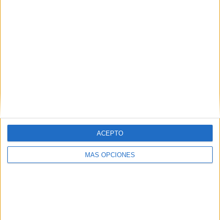
IMPRIMIR
TWEET
SHARE
SHARE
ENVIAR
PIN
ACEPTO
MÁS OPCIONES
SÍGUENOS EN FACEBOOK