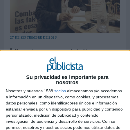
27 DE SEPTIEMBRE DE 2023
“¿Por qué somos una sociedad tan
mentirosa? ¿Por qué penalizamos tan poco
los bulos? ¿Hasta qué punto estamos
dispuestos a mentirnos a nosotros mismos?
¿Qué tipo de liderazgo se puede construir
Su privacidad es importante para
nosotros
desde la posverdad?”, son algunas de las
cuestiones a las que el periodista y consultor
Nosotros y nuestros 1538
socios
almacenamos y/o accedemos
de comunicación pretende responder en
a información en un dispositivo, como cookies, y procesamos
datos personales, como identificadores únicos e información
esta nueva entrega
estándar enviada por un dispositivo para publicidad y contenido
personalizado, medición de publicidad y contenido,
Xurxo Torres acaba de presentar ‘Un mundo de
investigación de audiencia y desarrollo de servicios.
Con su
mentira’ (Editorial Gestión 2000), un análisis de
permiso, nosotros y nuestros socios podemos utilizar datos de
los códigos ocultos de la comunicación y su