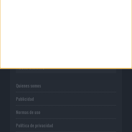
04/08/2026
‘El Paraíso más cerca’, de 22GRADOS
para Lopesan Hotels &...
CORPORATIVO
Quienes somos
Publicidad
Normas de uso
Política de privacidad