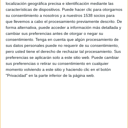
localización geográfica precisa e identificación mediante las
impacto en nuestra sociedad, revelando cómo
características de dispositivos. Puede hacer clic para otorgarnos
nos hemos vuelto una sociedad tonta, cansada y
su consentimiento a nosotros y a nuestros 1538 socios para
mentirosa. Esta obra invita a reflexionar sobre el
que llevemos a cabo el procesamiento previamente descrito. De
poder de las
fake news
o bulos y nos muestra su
forma alternativa, puede acceder a información más detallada y
influencia en la democracia o en eventos actuales
cambiar sus preferencias antes de otorgar o negar su
como las elecciones o la guerra de Ucrania.
consentimiento.
Tenga en cuenta que algún procesamiento de
Torres, tras décadas analizando los procesos
sus datos personales puede no requerir de su consentimiento,
pero usted tiene el derecho de rechazar tal procesamiento. Sus
comunicativos desde diferentes perspectivas y su
preferencias se aplicarán solo a este sitio web. Puede cambiar
repercusión en la evolución de la sociedad, ofrece
sus preferencias o retirar su consentimiento en cualquier
en ‘Un mundo de mentira’ un análisis certero que
momento volviendo a este sitio y haciendo clic en el botón
permitirá al lector entender cómo y por qué nos
"Privacidad" en la parte inferior de la página web.
hemos convertido en lo que somos.
El libro sumerge al lector en un entorno tan
impactante como desconocido, en el que se
muestran las claves para detectar las mentiras
propias y las de otros, al tiempo que se analizan
las variables que explican la evolución y alcance
de los bulos en redes sociales y medios de