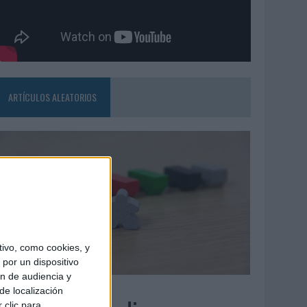
ARTÍCULOS ALEATORIOS
ivo, como cookies, y
por un dispositivo
ón de audiencia y
6/08/2026
de localización
 clic para