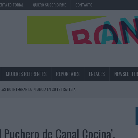
ERTA EDITORIAL
QUIERO SUSCRIBIRME
CONTACTO
MUJERES REFERENTES
REPORTAJES
ENLACES
NEWSLETTE
OLAS NO INTEGRAN LA INFANCIA EN SU ESTRATEGIA
UNQUE LOS MEDIOS CONTROLADOS MANTIENEN EL CRECIMIENTO
OS EN VERANO Y SUPERA AL MÓVIL COMO DISPOSITIVO MÁS UTILIZADO
OS ESPAÑOLES
l Puchero de Canal Cocina’,
IRECTORA COMERCIAL GLOBAL