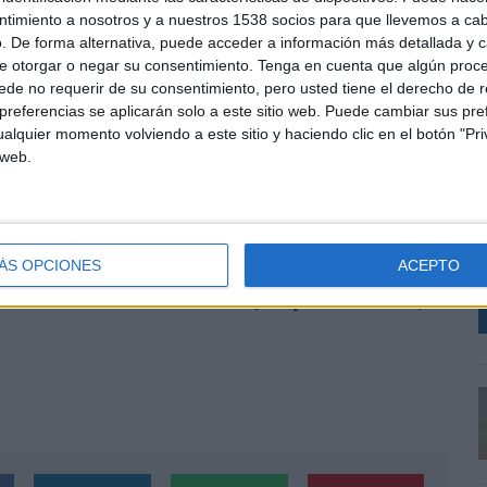
ntigo’, con Sergio Fernández; ‘Pescados y mariscos’,
ntimiento a nosotros y a nuestros 1538 socios para que llevemos a ca
ntha Vallejo-Nágera; ‘Los 22 minutos de Julius’, o ‘La
. De forma alternativa, puede acceder a información más detallada y 
oyo. También destacan formatos centrados en platos
e otorgar o negar su consentimiento.
Tenga en cuenta que algún proc
ado a guisos y recetas populares, o ‘Al grano’,
de no requerir de su consentimiento, pero usted tiene el derecho de r
referencias se aplicarán solo a este sitio web. Puede cambiar sus pref
alquier momento volviendo a este sitio y haciendo clic en el botón "Pri
 en categorías como Cocina tradicional, Cocina fácil,
 web.
E
ampliando conforme se incorporen nuevos
s
t
v
talizar el creciente interés por la gastronomía
ÁS OPCIONES
ACEPTO
 a identidad, entretenimiento y estilo de vida, un
tro del ecosistema audiovisual y de plataformas bajo