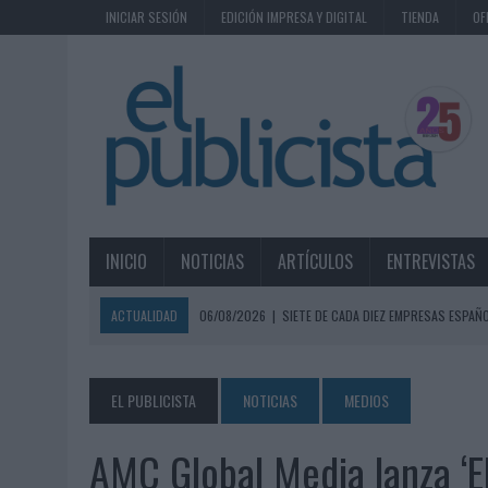
INICIAR SESIÓN
EDICIÓN IMPRESA Y DIGITAL
TIENDA
OF
INICIO
NOTICIAS
ARTÍCULOS
ENTREVISTAS
ACTUALIDAD
06/08/2026
|
SIETE DE CADA DIEZ EMPRESAS ESPAÑ
06/08/2026
|
EL MERCADO PUBLICITARIO CAE UN 2,6% EN 2025, A
06/08/2026
|
LA TELEVISIÓN SIGUE LIDERANDO EL CONSUMO DE MEDI
EL PUBLICISTA
NOTICIAS
MEDIOS
06/08/2026
|
EL USO DE LA IA GENERATIVA ALCANZA YA AL 62% DE L
AMC Global Media lanza ‘E
06/08/2026
|
SYSTEM1 NOMBRA A KIMBERLY BASTONI COMO NUEVA D