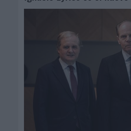
07/08/2026
|
EL VERANO PONE A PRUEBA LA ESTRATEGIA DIGITAL DE
07/08/2026
|
VUELING CONVIERTE LOS RECUERDOS EN SOUVENIRS CO
07/08/2026
|
CUANDO SE APAGUE EL SOL, EL ECLIPSE DE 2026 POND
06/08/2026
|
‘LA VUELTA’, DE FENOMENAL PARA MÁLAGA CF
06/08/2026
|
SIETE DE CADA DIEZ EMPRESAS ESPAÑOLAS NO INTEGRA
06/08/2026
|
LA TELEVISIÓN SIGUE LIDERANDO EL CONSUMO DE MEDI
06/08/2026
|
EL USO DE LA IA GENERATIVA ALCANZA YA AL 62% DE L
06/08/2026
|
SYSTEM1 NOMBRA A KIMBERLY BASTONI COMO NUEVA D
06/08/2026
|
FRIGO Y UNIQLO LANZAN UNA COLECCIÓN PERSONALIZA
06/08/2026
|
LA IA ESTÁ SUBIENDO EL LISTÓN DE LA CREATIVIDAD
05/08/2026
|
BEON WORLDWIDE LANZA RAÍZ URBANA PARA TRANSFOR
05/08/2026
|
FABRA COMUNICACIÓN INCORPORA A CASONÁ Y ASUME 
05/08/2026
|
LOPESAN HOTELS & RESORTS ACERCA EL PARAÍSO CAN
05/08/2026
|
LUIS ARQUILLOS (BURGO DE ARIAS): “LA CONSTRUCCIÓ