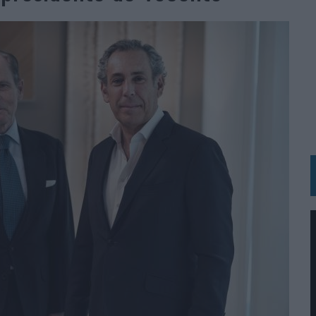
 LAS MARCAS
N IA
RÁ A PRUEBA LA CREATIVIDAD DE LAS MARCAS
N LA INFANCIA EN SU ESTRATEGIA
OS EN VERANO Y SUPERA AL MÓVIL COMO DISPOSITIVO MÁS UTILIZADO
OS ESPAÑOLES
IRECTORA COMERCIAL GLOBAL
BLE INSPIRADA EN CORNETTO, CALIPPO Y SOLERO
MAR EL PATRIMONIO HISTÓRICO EN ACTIVOS CULTURALES Y ECONÓMICOS
LA GESTIÓN DE SUS RELACIONES CON LOS MEDIOS
ARIO EN SU ÚLTIMA CAMPAÑA INTERNACIONAL
N DE MARCA A LARGO PLAZO Y LA MEDICIÓN SON DOS CARAS DE LA MISMA