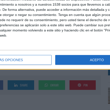
 de gran ayuda para afrontar el futuro de una manera
ntimiento a nosotros y a nuestros 1538 socios para que llevemos a ca
. De forma alternativa, puede acceder a información más detallada y 
e otorgar o negar su consentimiento.
Tenga en cuenta que algún proc
apa ya larga en la presidencia creo que es el
de no requerir de su consentimiento, pero usted tiene el derecho de r
ue el nuevo ciclo con Manuel Mirat como consejero
referencias se aplicarán solo a este sitio web. Puede cambiar sus pref
o 2025-2029 tiene marcadas unas bases de futuro que
alquier momento volviendo a este sitio y haciendo clic en el botón "Pri
evos enfoques e ideas y estoy seguro de que va a
 web.
os ambiciosos planes de mejora y crecimiento que
R
T
P
ÁS OPCIONES
ACEPTO
SHARE
ENVIAR
PIN