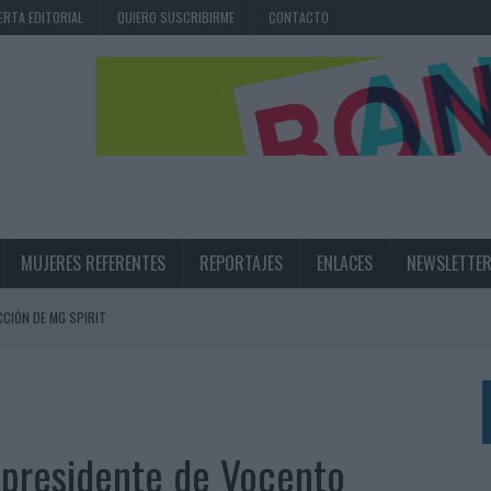
ERTA EDITORIAL
QUIERO SUSCRIBIRME
CONTACTO
MUJERES REFERENTES
REPORTAJES
ENLACES
NEWSLETTE
CIÓN DE MG SPIRIT
NA CAMPAÑA QUE CELEBRA SU REGRESO A PRIMERA DIVISIÓN
TERNACIONAL DE LA CERVEZA
360º CENTRADA EN EL ORIGEN BARCELONÉS
o presidente de Vocento
 UNA EXPERIENCIA DE MARCA EN IBIZA