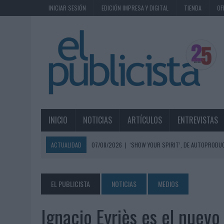
INICIAR SESIÓN
EDICIÓN IMPRESA Y DIGITAL
TIENDA
OF
INICIO
NOTICIAS
ARTÍCULOS
ENTREVISTAS
ACTUALIDAD
07/08/2026
|
‘SHOW YOUR SPIRIT’, DE AUTOPRODUC
07/08/2026
|
EL MÁLAGA CF CULMINA SU TRILOGÍA DE MARCA CON U
07/08/2026
|
MAHOU REIVINDICA EL RITUAL DE LA CAÑA EN EL DÍA IN
EL PUBLICISTA
NOTICIAS
MEDIOS
07/08/2026
|
MG SPIRIT RELANZA SU MARCA CON UNA ESTRATEGIA 
Ignacio Eyriès es el nuev
07/08/2026
|
PATRÓN CONVIERTE EL NUEVO SINGLE DE ARÓN PIPER EN