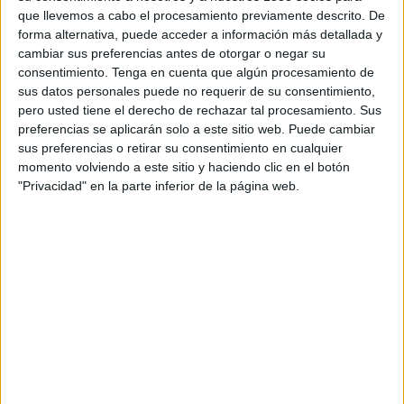
a anunciantes de fuera de Estados Unidos. El
que llevemos a cabo el procesamiento previamente descrito. De
objetivo de Worthnet.Fox es formar una
forma alternativa, puede acceder a información más detallada y
comunidad creciente de firmas, compañías y
cambiar sus preferencias antes de otorgar o negar su
particulares interesados en los mercados
consentimiento.
Tenga en cuenta que algún procesamiento de
sus datos personales puede no requerir de su consentimiento,
financieros, con atención tanto a las grandes
pero usted tiene el derecho de rechazar tal procesamiento. Sus
compañías tradicionales como a las nuevas
preferencias se aplicarán solo a este sitio web. Puede cambiar
incorporaciones individuales.
sus preferencias o retirar su consentimiento en cualquier
momento volviendo a este sitio y haciendo clic en el botón
Worthnet.Fox facilitará que los anunciantes
"Privacidad" en la parte inferior de la página web.
puedan acceder a grupos y empresas muy
especializadas en áreas de negocio, así como a
nuevos inversores, de una forma sencilla y eficaz.
Asimismo, Worthnet.Fox será un canal de
marketing ideal para marcas de lujo y
proveedores emergentes de bienes y servicios.
"
Worthnet.Fox brinda una oportunidad única a
compañías comerciales de todo el mundo de
acceder a grandes inversores, tradicionales y
recientes, cuyos intereses también se expanden a