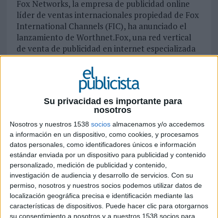
Fox Networks, la empresa de publicidad online
líder de ventas internacionales propiedad de Fox
International Channels (FIC), ha anunciado el
lanzamiento de Worthnet.Fox, una red vertical
de venta de publicidad en internet especializada
en el sector financiero y dirigida de forma muy
especial a compañías y marcas interesadas en el
seguimiento de la información económica y en
consejos de inversión.
Su privacidad es importante para
nosotros
Worthnet.Fox ya cuenta con la representación de
la red digital del diario económico de referencia
Nosotros y nuestros 1538
socios
almacenamos y/o accedemos
a información en un dispositivo, como cookies, y procesamos
'The Wall Street Journal' y de todos sus soportes
datos personales, como identificadores únicos e información
online: la propia
página web del periódico
y
estándar enviada por un dispositivo para publicidad y contenido
otras propiedades del diario como los websites de
personalizado, medición de publicidad y contenido,
la revista
Barrons
y el portal
MarketWatch
.
investigación de audiencia y desarrollo de servicios.
Con su
permiso, nosotros y nuestros socios podemos utilizar datos de
Worthnet.Fox es la primera red vertical lanzada
localización geográfica precisa e identificación mediante las
por .Fox Networks, unidad que lleva ya un año
características de dispositivos. Puede hacer clic para otorgarnos
dedicada a proporcionar un inventario de calidad
su consentimiento a nosotros y a nuestros 1538 socios para