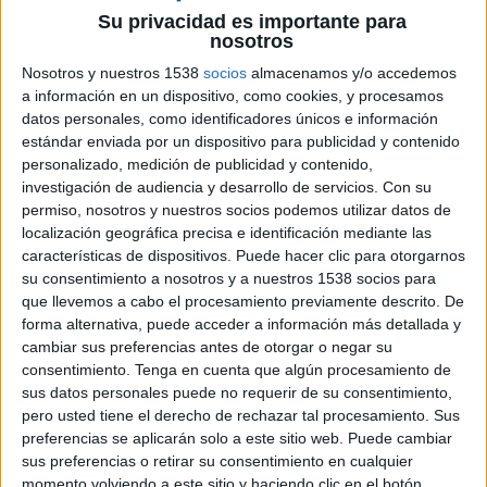
Su privacidad es importante para
nosotros
Nosotros y nuestros 1538
socios
almacenamos y/o accedemos
a información en un dispositivo, como cookies, y procesamos
datos personales, como identificadores únicos e información
estándar enviada por un dispositivo para publicidad y contenido
personalizado, medición de publicidad y contenido,
investigación de audiencia y desarrollo de servicios.
Con su
permiso, nosotros y nuestros socios podemos utilizar datos de
5 DE JUNIO DE 2013
localización geográfica precisa e identificación mediante las
características de dispositivos. Puede hacer clic para otorgarnos
por Álvaro del Castillo
su consentimiento a nosotros y a nuestros 1538 socios para
que llevemos a cabo el procesamiento previamente descrito. De
Recientemente leí que el mercado de tabletas acabará con los “netbook” en 2016.
forma alternativa, puede acceder a información más detallada y
La demanda por estos dispositivos cada vez más ligeros y accesibles
cambiar sus preferencias antes de otorgar o negar su
económicamente aumenta exponencialmente debido a su versatilidad y variedad
consentimiento.
Tenga en cuenta que algún procesamiento de
de modelos.
sus datos personales puede no requerir de su consentimiento,
pero usted tiene el derecho de rechazar tal procesamiento. Sus
Aunque el smartphone sigue siendo la estrella del universo “mobile” debemos
preferencias se aplicarán solo a este sitio web. Puede cambiar
sus preferencias o retirar su consentimiento en cualquier
tener en cuenta que la irrupción de las tabletas ya es un hecho, y que en muchos
momento volviendo a este sitio y haciendo clic en el botón
aspectos sus atributos pueden llegar a ser extremadamente atractivos para las