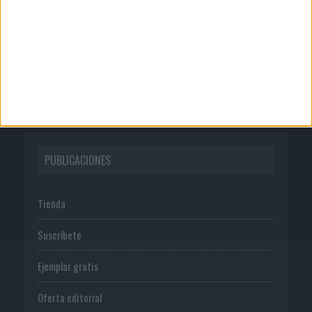
Publicidad
Normas de uso
Política de privacidad
PUBLICACIONES
Tienda
Suscríbete
Ejemplar gratis
Oferta editorial