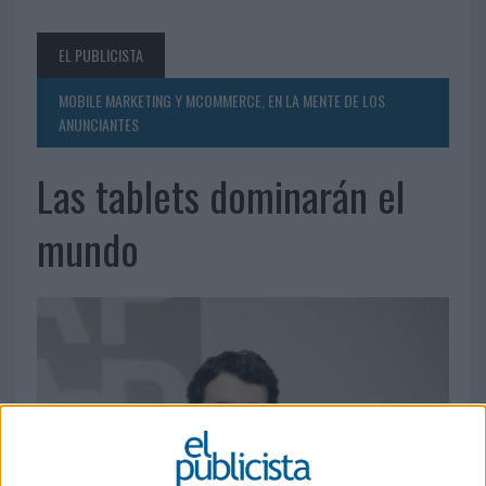
EL PUBLICISTA
MOBILE MARKETING Y MCOMMERCE, EN LA MENTE DE LOS
ANUNCIANTES
Las tablets dominarán el
mundo