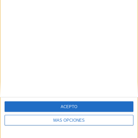
VÍDEO DESTACADO
ACEPTO
MÁS OPCIONES
ARTÍCULOS ALEATORIOS