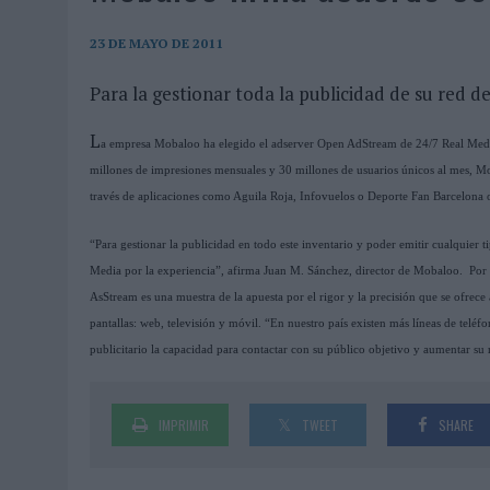
07/08/2026
|
EL VERANO PONE A PRUEBA LA ESTRATEGIA DIGITAL DE
07/08/2026
|
VUELING CONVIERTE LOS RECUERDOS EN SOUVENIRS CO
23 DE MAYO DE 2011
07/08/2026
|
CUANDO SE APAGUE EL SOL, EL ECLIPSE DE 2026 POND
Para la gestionar toda la publicidad de su red d
06/08/2026
|
‘LA VUELTA’, DE FENOMENAL PARA MÁLAGA CF
L
a empresa Mobaloo ha elegido el adserver Open AdStream de 24/7 Real Media
06/08/2026
|
SIETE DE CADA DIEZ EMPRESAS ESPAÑOLAS NO INTEGRA
millones de impresiones mensuales y 30 millones de usuarios únicos al mes, Mo
06/08/2026
|
LA TELEVISIÓN SIGUE LIDERANDO EL CONSUMO DE MEDI
través de aplicaciones como Aguila Roja, Infovuelos o Deporte Fan Barcelona 
06/08/2026
|
EL USO DE LA IA GENERATIVA ALCANZA YA AL 62% DE L
“Para gestionar la publicidad en todo este inventario y poder emitir cualquier t
06/08/2026
|
SYSTEM1 NOMBRA A KIMBERLY BASTONI COMO NUEVA D
Media por la experiencia”, afirma Juan M. Sánchez, director de Mobaloo. Por su
06/08/2026
|
FRIGO Y UNIQLO LANZAN UNA COLECCIÓN PERSONALIZA
AsStream es una muestra de la apuesta por el rigor y la precisión que se ofrece a
pantallas: web, televisión y móvil. “En nuestro país existen más líneas de telé
06/08/2026
|
LA IA ESTÁ SUBIENDO EL LISTÓN DE LA CREATIVIDAD
publicitario la capacidad para contactar con su público objetivo y aumentar su
05/08/2026
|
BEON WORLDWIDE LANZA RAÍZ URBANA PARA TRANSFOR
05/08/2026
|
FABRA COMUNICACIÓN INCORPORA A CASONÁ Y ASUME 
IMPRIMIR
TWEET
SHARE
05/08/2026
|
LOPESAN HOTELS & RESORTS ACERCA EL PARAÍSO CAN
05/08/2026
|
LUIS ARQUILLOS (BURGO DE ARIAS): “LA CONSTRUCCIÓ