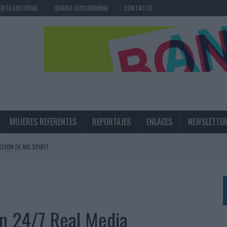
ERTA EDITORIAL
QUIERO SUSCRIBIRME
CONTACTO
MUJERES REFERENTES
REPORTAJES
ENLACES
NEWSLETTE
CIÓN DE MG SPIRIT
NA CAMPAÑA QUE CELEBRA SU REGRESO A PRIMERA DIVISIÓN
TERNACIONAL DE LA CERVEZA
360º CENTRADA EN EL ORIGEN BARCELONÉS
n 24/7 Real Media
 UNA EXPERIENCIA DE MARCA EN IBIZA