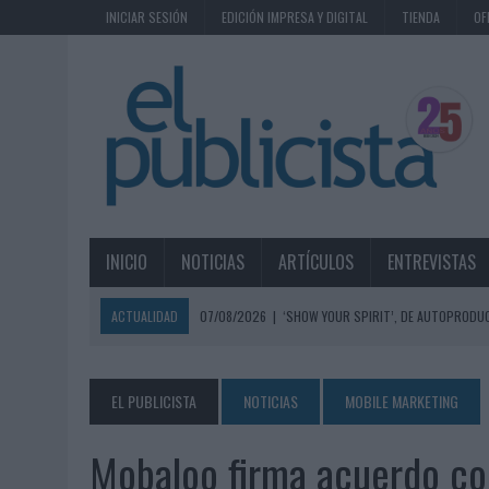
INICIAR SESIÓN
EDICIÓN IMPRESA Y DIGITAL
TIENDA
OF
INICIO
NOTICIAS
ARTÍCULOS
ENTREVISTAS
ACTUALIDAD
07/08/2026
|
‘SHOW YOUR SPIRIT’, DE AUTOPRODUC
07/08/2026
|
EL MÁLAGA CF CULMINA SU TRILOGÍA DE MARCA CON U
07/08/2026
|
MAHOU REIVINDICA EL RITUAL DE LA CAÑA EN EL DÍA IN
EL PUBLICISTA
NOTICIAS
MOBILE MARKETING
07/08/2026
|
MG SPIRIT RELANZA SU MARCA CON UNA ESTRATEGIA 
Mobaloo firma acuerdo co
07/08/2026
|
PATRÓN CONVIERTE EL NUEVO SINGLE DE ARÓN PIPER EN