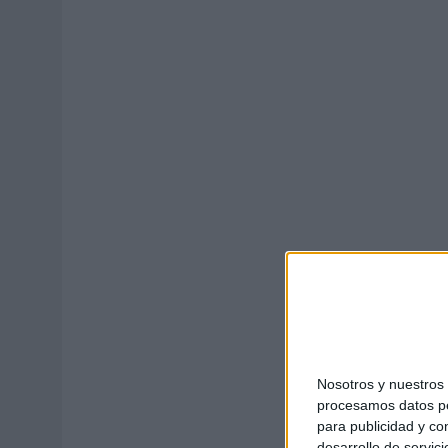
MONEDA”
07/08/2026
|
‘ALEXIA PUTELLAS X GALAXY Z FOLD8 – SIN LÍMITES’, 
Nosotros y nuestro
procesamos datos per
para publicidad y co
desarrollo de servici