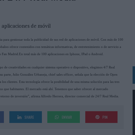
 LAS MARCAS
N IA
RÁ A PRUEBA LA CREATIVIDAD DE LAS MARCAS
e aplicaciones de móvil
 para gestionar toda la publicidad de sus red de aplicaciones de móvil. Con más de 100
N LA INFANCIA EN SU ESTRATEGIA
baloo ofrece contenidos con temáticas informativas, de entretenimiento o de servicio a
OS EN VERANO Y SUPERA AL MÓVIL COMO DISPOSITIVO MÁS UTILIZADO
o Fan Madrid.En total más de 100 aplicaciones en Iphone, IPad o Android.
OS ESPAÑOLES
ipo de creatividades en cualquier sistema operativo o dispositivo, elegimos 4/7 Real
IRECTORA COMERCIAL GLOBAL
 parte, Julio González Urbaneja, chief sales officer, señala que la elección de Open
BLE INSPIRADA EN CORNETTO, CALIPPO Y SOLERO
 los clientes. Esta tecnología ofrece la posibilidad de una misma solución para las tres
fono que habitantes. El mercado está ahí. Tenemos que saber ofrecer al mercado
 retorno de inversión”, afirma Alfredo Herrera, director comercial de 24/7 Real Media.
MAR EL PATRIMONIO HISTÓRICO EN ACTIVOS CULTURALES Y ECONÓMICOS
LA GESTIÓN DE SUS RELACIONES CON LOS MEDIOS
SHARE
ENVIAR
PIN
ARIO EN SU ÚLTIMA CAMPAÑA INTERNACIONAL
N DE MARCA A LARGO PLAZO Y LA MEDICIÓN SON DOS CARAS DE LA MISMA