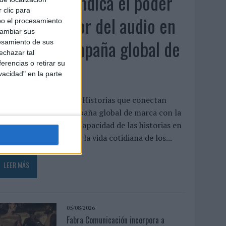
Audible reivindica el poder
 clic para
transformador del audio en
bo el procesamiento
cambiar sus
su nueva campaña global de
esamiento de sus
echazar tal
marca
erencias o retirar su
vacidad" en la parte
udible ha presentado ‘Historias que conectan
ontigo’, su nueva campaña global de marca con la
ue pone el foco en la capacidad de las historias en
udio para transformar la vida cotidiana de los...
LEER MÁS
05/08/2026
Fabra Comunicación incorpora a