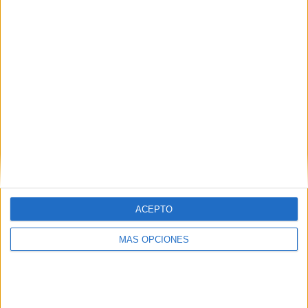
VÍDEO DESTACADO
ACEPTO
MÁS OPCIONES
ARTÍCULOS ALEATORIOS