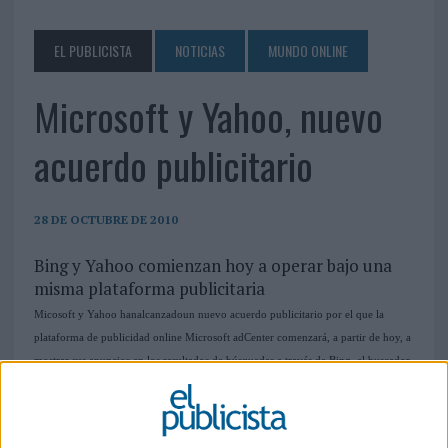
EL PUBLICISTA
NOTICIAS
MUNDO ONLINE
Microsoft y Yahoo, nuevo
acuerdo publicitario
28 DE OCTUBRE DE 2010
Bing y Yahoo comienzan hoy a operar bajo una
misma plataforma publicitaria
Micosoft y Yahoo hanalcanzadoun nuevo acuerdo publicitario por el que la
plataforma de publicidad online Microsoft adCenter comenzará, a partir de hoy, a
mostrar sus anuncios en los resultados de búsquedas a través de Bing, el buscador
de Microsoft y de Yahoo en Estados Unidos. Los anunciantes norteamericnos que
buscan llegar a un público y audiencia más amplio podrán contar con la suma de
audiencias de ambos buscadores, que representan casi un tercio de lo usuarios