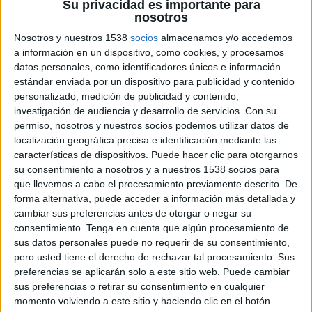
Su privacidad es importante para
online en EE.UU y Canadá.
nosotros
Este acuerdo tasiende las fronteras de norteamerica ya que, a medida que la
Nosotros y nuestros 1538
socios
almacenamos y/o accedemos
actividad en ambos mercados vaya evolucionado, las compañías comenzarán a
a información en un dispositivo, como cookies, y procesamos
datos personales, como identificadores únicos e información
expandir de forma conjunta y unificada su transición a otros mercados y países de
estándar enviada por un dispositivo para publicidad y contenido
todo el mundo, sin dejar de introducir nuevas innovaciones tanto en los
personalizado, medición de publicidad y contenido,
respectivos buscadores como en la plataforma publicitaria adCenter.
investigación de audiencia y desarrollo de servicios.
Con su
permiso, nosotros y nuestros socios podemos utilizar datos de
Novedes en Yahoo
Por otro lado Yahoo ha lanzado Yahoo Mail Beta,
localización geográfica precisa e identificación mediante las
características de dispositivos. Puede hacer clic para otorgarnos
una herramienta de comunicación más rápida,
su consentimiento a nosotros y a nuestros 1538 socios para
más sencilla de usar, más segura y más social que
que llevemos a cabo el procesamiento previamente descrito. De
ayudará a los 273 millones de personas que usan
forma alternativa, puede acceder a información más detallada y
su herramienta de correo electrónico en todo el
cambiar sus preferencias antes de otorgar o negar su
mundo.
consentimiento.
Tenga en cuenta que algún procesamiento de
sus datos personales puede no requerir de su consentimiento,
Según sus responsables con la actualización de la
pero usted tiene el derecho de rechazar tal procesamiento. Sus
herramienta la gente podrá organizar su buzón
preferencias se aplicarán solo a este sitio web. Puede cambiar
de entrada, ver fotos y vídeos y buscar correos
sus preferencias o retirar su consentimiento en cualquier
"de una manera más eficiente y disfrutar de una
momento volviendo a este sitio y haciendo clic en el botón