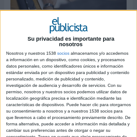
12 DE NOVIEMBRE DE 2020
El 40% de los compradores asegura que
Su privacidad es importante para
nosotros
sobrepasará el presupuesto previsto. Los
productos que se prevé se compren más
Nosotros y nuestros 1538
socios
almacenamos y/o accedemos
durante estas fechas son los de informática,
a información en un dispositivo, como cookies, y procesamos
telefonía móvil y tecnología (59%), moda y
datos personales, como identificadores únicos e información
complementos (19%), pequeños y grandes
estándar enviada por un dispositivo para publicidad y contenido
personalizado, medición de publicidad y contenido,
electrodomésticos (15%) y decoración y
investigación de audiencia y desarrollo de servicios.
Con su
complementos del hogar (9%)
permiso, nosotros y nuestros socios podemos utilizar datos de
localización geográfica precisa e identificación mediante las
El
Black Friday
se ha convertido en un
características de dispositivos. Puede hacer clic para otorgarnos
momento clave en el calendario del consumo y
su consentimiento a nosotros y a nuestros 1538 socios para
que durante el Covid ha dado alas al comercio
que llevemos a cabo el procesamiento previamente descrito. De
online
, ya que más del 60% de los consumidores
forma alternativa, puede acceder a información más detallada y
en todo el mundo reconoce haber cambiado sus
cambiar sus preferencias antes de otorgar o negar su
hábitos de compra apostando por el comercio
consentimiento.
Tenga en cuenta que algún procesamiento de