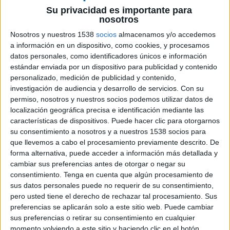
El comercio electrónico se ha posicionado como
Su privacidad es importante para
el gran reto de los negocios para sumar
nosotros
beneficios y, este año, todo apunta a que se
Nosotros y nuestros 1538
socios
almacenamos y/o accedemos
producirá el impulso definitivo del comercio
a información en un dispositivo, como cookies, y procesamos
online
. Hace apenas unos meses, muchos
datos personales, como identificadores únicos e información
consumidores eran reacios a comprar por
estándar enviada por un dispositivo para publicidad y contenido
internet, pero tras descubrir la comodidad y
personalizado, medición de publicidad y contenido,
eficacia de este canal,
el
ecommerce
no cesa de
investigación de audiencia y desarrollo de servicios.
Con su
ganar, día tras día, más adeptos a las
permiso, nosotros y nuestros socios podemos utilizar datos de
compras
online
.
localización geográfica precisa e identificación mediante las
características de dispositivos. Puede hacer clic para otorgarnos
Pero ¿cuáles serán las tendencias para los
su consentimiento a nosotros y a nuestros 1538 socios para
que llevemos a cabo el procesamiento previamente descrito. De
próximos meses? ¿cómo evolucionará el
forma alternativa, puede acceder a información más detallada y
comercio electrónico? Según el último análisis
cambiar sus preferencias antes de otorgar o negar su
elaborado por
Stratesys
, estas son las principales
consentimiento.
Tenga en cuenta que algún procesamiento de
tendencias en ecommerce para este 2021:
sus datos personales puede no requerir de su consentimiento,
pero usted tiene el derecho de rechazar tal procesamiento. Sus
La Realidad virtual y aumentada
preferencias se aplicarán solo a este sitio web. Puede cambiar
comienza a ganar terreno
sus preferencias o retirar su consentimiento en cualquier
momento volviendo a este sitio y haciendo clic en el botón