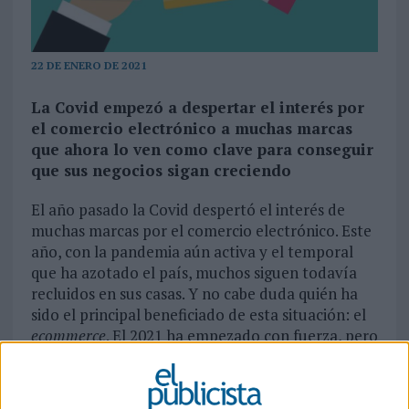
22 DE ENERO DE 2021
La Covid empezó a despertar el interés por
el comercio electrónico a muchas marcas
que ahora lo ven como clave para conseguir
que sus negocios sigan creciendo
El año pasado la Covid despertó el interés de
muchas marcas por el comercio electrónico. Este
año, con la pandemia aún activa y el temporal
que ha azotado el país, muchos siguen todavía
recluidos en sus casas. Y no cabe duda quién ha
sido el principal beneficiado de esta situación: el
ecommerce
. El 2021 ha empezado con fuerza, pero
las marcas tienen que seguir buscando la manera
de mantener su crecimiento para salir airosas.