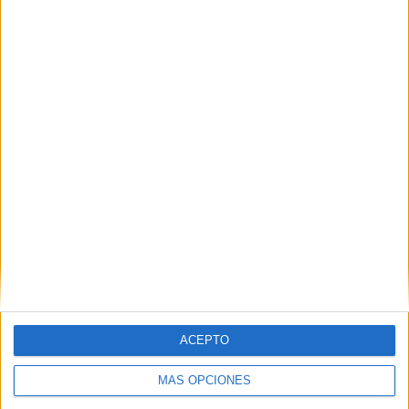
VÍDEO DESTACADO
ACEPTO
MÁS OPCIONES
ARTÍCULOS ALEATORIOS