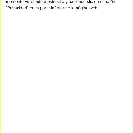
momento volviendo a este sitio y haciendo clic en el botón
móvil está atrayendo de los clientes y usuarios móviles desde todos los canales, no
"Privacidad" en la parte inferior de la página web.
únicmente desde un website optimizado para dispositivos móviles.
El gigante está realizando esfuerzos para mejorar su oferta publicitaria móvil de
cara al mercado publicitario, renovando y madaptando sus recursos y
herramientas más tradicionales y poniendo en marcha otras nuevas, enfocadas a
optimizar la inversión publicitaria de la smarcas en un entorno donde el consumo
de contenidos vía dispositivos móviles y el acceso mayoritario a la red desde estos
terminales es ya una realidad. Al mismo tiempo la firma lanza tutoriales y
semianrios online dando a las marcas y al sector publicitario las principales claves
para desenvolverse en este entorno.
Ver ejemplo
.