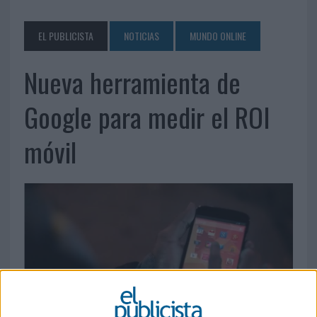
EL PUBLICISTA
NOTICIAS
MUNDO ONLINE
Nueva herramienta de
Google para medir el ROI
móvil