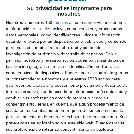
29 DE MARZO DE 2013
Su privacidad es importante para
nosotros
La herramienta proporciona información
Nosotros y nuestros 1538
socios
almacenamos y/o accedemos
determinante para calcular el valor total, valor
a información en un dispositivo, como cookies, y procesamos
por clic y ROI que el móvil está atrayendo de los
datos personales, como identificadores únicos e información
clientes y usuarios móviles desde todos los
estándar enviada por un dispositivo para publicidad y contenido
canales.
personalizado, medición de publicidad y contenido,
investigación de audiencia y desarrollo de servicios.
Con su
Google ha presentado una nueva herramienta dirigida los anunciantes interesados
permiso, nosotros y nuestros socios podemos utilizar datos de
en medisr el retorno de la inversión en publicidad pensada para dispositivos
localización geográfica precisa e identificación mediante las
móviles. Según han explicado fuentes de la compañía, la plataforma “Full Value
características de dispositivos. Puede hacer clic para otorgarnos
Calculator” está diseñada para permitir a las empresas mantener un control sobre
su consentimiento a nosotros y a nuestros 1538 socios para
las oportunidades de ventas en forma de llamadas, aplicaciones, venta online,
que llevemos a cabo el procesamiento previamente descrito. De
visitas la web móvil y la actividad entre dispositivos.
forma alternativa, puede acceder a información más detallada y
cambiar sus preferencias antes de otorgar o negar su
consentimiento.
Tenga en cuenta que algún procesamiento de
Pensada para grandes, medianas y pequeñas esmpresas, desde Google se asegura
sus datos personales puede no requerir de su consentimiento,
que en apenas 30 minutos los anunciantes pueden cargar datos de AdWords y sus
pero usted tiene el derecho de rechazar tal procesamiento. Sus
de sitios web móviles y "hacer algunas suposiciones clave para crear una
preferencias se aplicarán solo a este sitio web. Puede cambiar
estimación del valor del negocio móvil". A priori la herramienta proporciona
sus preferencias o retirar su consentimiento en cualquier
información determinante para calcular el valor total, valor por clic y ROI que el