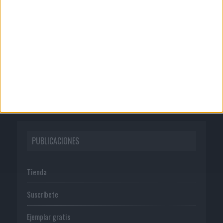
Quienes somos
Publicidad
Normas de uso
Política de privacidad
PUBLICACIONES
Tienda
Suscríbete
Ejemplar gratis