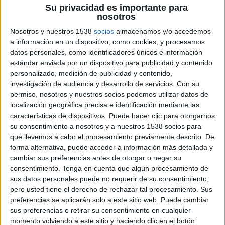
Su privacidad es importante para
nosotros
La colaboración estratégica tiene como
objetivo ampliar y mejorar la oferta que se
Nosotros y nuestros 1538
socios
almacenamos y/o accedemos
ofrece a los clientes, sumando inventario de
a información en un dispositivo, como cookies, y procesamos
calidad, data cualificada y entorno 100%
datos personales, como identificadores únicos e información
estándar enviada por un dispositivo para publicidad y contenido
transparente y seguro
personalizado, medición de publicidad y contenido,
investigación de audiencia y desarrollo de servicios.
Con su
Wemass
continúa su estrategia de seguir
permiso, nosotros y nuestros socios podemos utilizar datos de
creciendo a base de incorporar a los principales
localización geográfica precisa e identificación mediante las
medios digitales a nivel nacional y ha anunciado
características de dispositivos. Puede hacer clic para otorgarnos
la integración de
Wallapop
como nuevo soporte
su consentimiento a nosotros y a nuestros 1538 socios para
en su marketplace de audiencias.
que llevemos a cabo el procesamiento previamente descrito. De
forma alternativa, puede acceder a información más detallada y
La inclusión de Wallapop en este ecosistema
cambiar sus preferencias antes de otorgar o negar su
busca enriquecer las opciones disponibles para los
consentimiento.
Tenga en cuenta que algún procesamiento de
anunciantes, permitiéndoles llegar a una gama de
sus datos personales puede no requerir de su consentimiento,
consumidores en momentos clave de intención
pero usted tiene el derecho de rechazar tal procesamiento. Sus
de compra e incorporar medios alternativos a los
preferencias se aplicarán solo a este sitio web. Puede cambiar
de su entorno. "El objetivo de crecimiento de
sus preferencias o retirar su consentimiento en cualquier
momento volviendo a este sitio y haciendo clic en el botón
Wemass solo puede pasar por unir a grandes