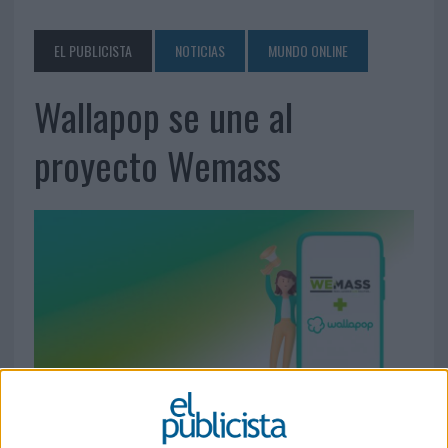
EL PUBLICISTA
NOTICIAS
MUNDO ONLINE
Wallapop se une al
proyecto Wemass
16 DE FEBRERO DE 2024