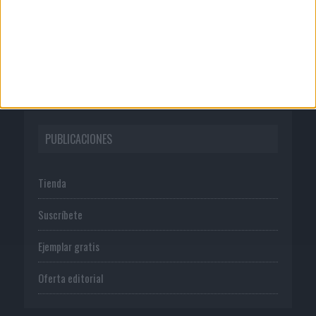
Publicidad
Normas de uso
Política de privacidad
PUBLICACIONES
Tienda
Suscríbete
Ejemplar gratis
Oferta editorial