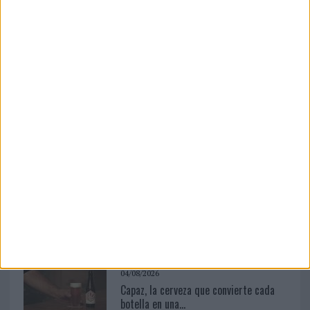
producción in-house a la activación de espacios
históricos en desuso para ponerlos al servicio de...
LEER MÁS
03/08/2026
Back Market pone a la madre de su
fundador como aval de su...
06/08/2026
La televisión sigue liderando el
consumo de medios en...
04/08/2026
Capaz, la cerveza que convierte cada
botella en una...