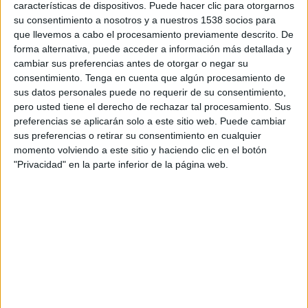
donde la calidad del trabajo es alta en cuanto al
características de dispositivos. Puede hacer clic para otorgarnos
su consentimiento a nosotros y a nuestros 1538 socios para
nivel de las ideas, el crafting y la escala. Será sin
que llevemos a cabo el procesamiento previamente descrito. De
duda un reto intentar ir más allá. Quizás el
forma alternativa, puede acceder a información más detallada y
desafío más grande sea animarnos a
cambiar sus preferencias antes de otorgar o negar su
experimentar más y agregarle más riesgo a todos
consentimiento.
Tenga en cuenta que algún procesamiento de
los riesgos que solemos correr.
sus datos personales puede no requerir de su consentimiento,
pero usted tiene el derecho de rechazar tal procesamiento. Sus
¿Qué cree que es lo que más preocupa al
preferencias se aplicarán solo a este sitio web. Puede cambiar
mercado publicitario español?
sus preferencias o retirar su consentimiento en cualquier
momento volviendo a este sitio y haciendo clic en el botón
"Privacidad" en la parte inferior de la página web.
Siento que el mercado español está más
enfocado en el corto plazo y a pesar de haberse
casi recuperado de la crisis, todavía no ha vuelto
a tomarse en serio la construcción de marca.
Últimamente se habla de la pérdida de
valor del trabajo de la agencia de
publicidad en el negocio de sus clientes