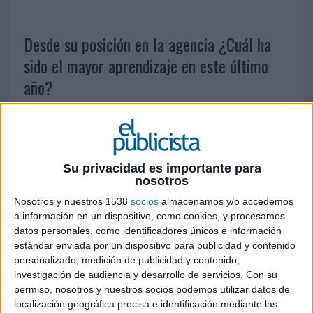
Desde su posición en la agencia ¿Cuál ha
sido el mayor aprendizaje en este último
año?
He aprendido más que nunca a no darme por
vencido, porque hasta cuando parece que es
imposible llevar adelante un proyecto, ya sea por
presupuesto, timmings o falta de convencimiento
Su privacidad es importante para
nosotros
por parte del equipo, si la idea es realmente
buena, siempre tendrá chances de hacerse
Nosotros y nuestros 1538
socios
almacenamos y/o accedemos
realidad.
a información en un dispositivo, como cookies, y procesamos
datos personales, como identificadores únicos e información
¿Y cuál considera que es el mayor reto
estándar enviada por un dispositivo para publicidad y contenido
personalizado, medición de publicidad y contenido,
para los próximos 3 años?
investigación de audiencia y desarrollo de servicios.
Con su
permiso, nosotros y nuestros socios podemos utilizar datos de
Superarnos. Estamos viviendo un gran momento,
localización geográfica precisa e identificación mediante las