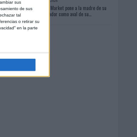
03/08/2026
cambiar sus
Back Market pone a la madre de su
esamiento de sus
fundador como aval de su...
echazar tal
erencias o retirar su
vacidad" en la parte