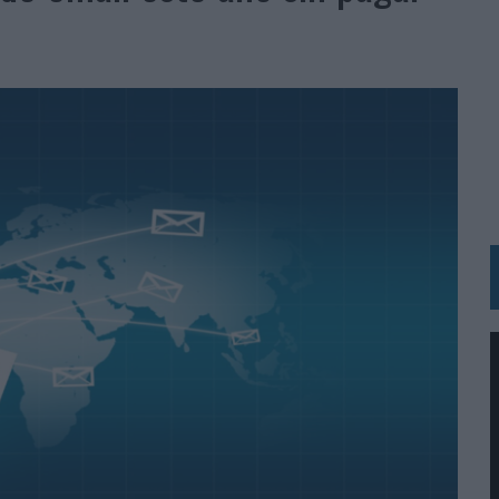
 LAS MARCAS
N IA
RÁ A PRUEBA LA CREATIVIDAD DE LAS MARCAS
N LA INFANCIA EN SU ESTRATEGIA
OS EN VERANO Y SUPERA AL MÓVIL COMO DISPOSITIVO MÁS UTILIZADO
OS ESPAÑOLES
IRECTORA COMERCIAL GLOBAL
BLE INSPIRADA EN CORNETTO, CALIPPO Y SOLERO
MAR EL PATRIMONIO HISTÓRICO EN ACTIVOS CULTURALES Y ECONÓMICOS
LA GESTIÓN DE SUS RELACIONES CON LOS MEDIOS
ARIO EN SU ÚLTIMA CAMPAÑA INTERNACIONAL
N DE MARCA A LARGO PLAZO Y LA MEDICIÓN SON DOS CARAS DE LA MISMA