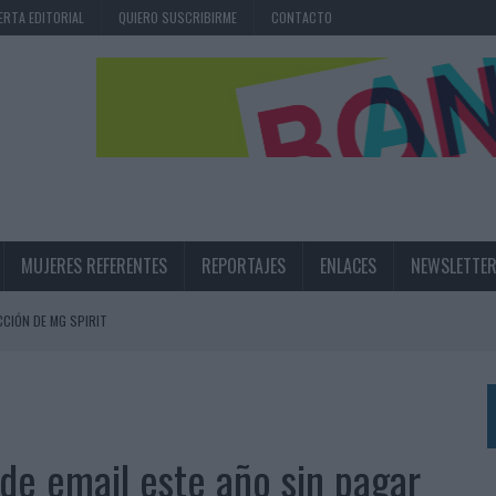
ERTA EDITORIAL
QUIERO SUSCRIBIRME
CONTACTO
MUJERES REFERENTES
REPORTAJES
ENLACES
NEWSLETTE
CIÓN DE MG SPIRIT
NA CAMPAÑA QUE CELEBRA SU REGRESO A PRIMERA DIVISIÓN
TERNACIONAL DE LA CERVEZA
360º CENTRADA EN EL ORIGEN BARCELONÉS
de email este año sin pagar
 UNA EXPERIENCIA DE MARCA EN IBIZA