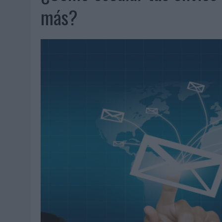
07/08/2026
|
EL VERANO PONE A PRUEBA LA ESTRATEGIA DIGITAL DE
más?
07/08/2026
|
VUELING CONVIERTE LOS RECUERDOS EN SOUVENIRS CO
07/08/2026
|
CUANDO SE APAGUE EL SOL, EL ECLIPSE DE 2026 POND
06/08/2026
|
‘LA VUELTA’, DE FENOMENAL PARA MÁLAGA CF
06/08/2026
|
SIETE DE CADA DIEZ EMPRESAS ESPAÑOLAS NO INTEGRA
06/08/2026
|
LA TELEVISIÓN SIGUE LIDERANDO EL CONSUMO DE MEDI
06/08/2026
|
EL USO DE LA IA GENERATIVA ALCANZA YA AL 62% DE L
06/08/2026
|
SYSTEM1 NOMBRA A KIMBERLY BASTONI COMO NUEVA D
06/08/2026
|
FRIGO Y UNIQLO LANZAN UNA COLECCIÓN PERSONALIZA
06/08/2026
|
LA IA ESTÁ SUBIENDO EL LISTÓN DE LA CREATIVIDAD
05/08/2026
|
BEON WORLDWIDE LANZA RAÍZ URBANA PARA TRANSFOR
05/08/2026
|
FABRA COMUNICACIÓN INCORPORA A CASONÁ Y ASUME 
05/08/2026
|
LOPESAN HOTELS & RESORTS ACERCA EL PARAÍSO CAN
05/08/2026
|
LUIS ARQUILLOS (BURGO DE ARIAS): “LA CONSTRUCCIÓ