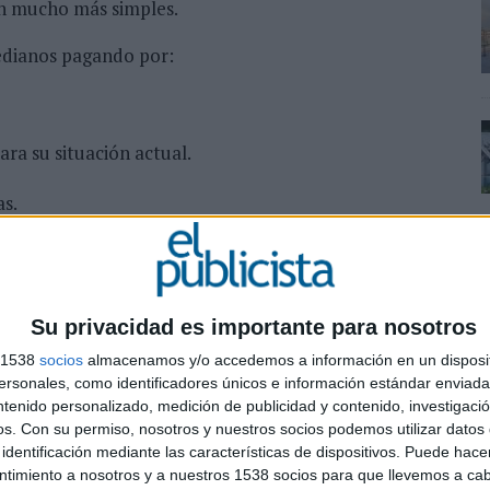
on mucho más simples.
edianos pagando por:
ra su situación actual.
s.
 destina a características que permanecen sin usar
Su privacidad es importante para nosotros
rando sus herramientas y buscando alternativas que
s costes.
s 1538
socios
almacenamos y/o accedemos a información en un disposit
sonales, como identificadores únicos e información estándar enviada 
 trabajar
ntenido personalizado, medición de publicidad y contenido, investigaci
os.
Con su permiso, nosotros y nuestros socios podemos utilizar datos 
 es que su versión gratuita no parece una simple
identificación mediante las características de dispositivos. Puede hacer
ntimiento a nosotros y a nuestros 1538 socios para que llevemos a ca