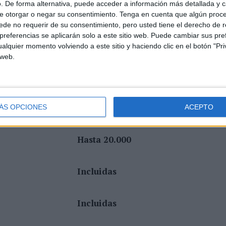
. De forma alternativa, puede acceder a información más detallada y 
e otorgar o negar su consentimiento.
Tenga en cuenta que algún proc
mente los envíos o el número de suscriptores, aquí
de no requerir de su consentimiento, pero usted tiene el derecho de r
mpañas reales desde el primer día.
referencias se aplicarán solo a este sitio web. Puede cambiar sus pref
alquier momento volviendo a este sitio y haciendo clic en el botón "Pri
 web.
Mailrelay
Hasta 80.000
ÁS OPCIONES
ACEPTO
Hasta 20.000
Incluidas
Incluidas