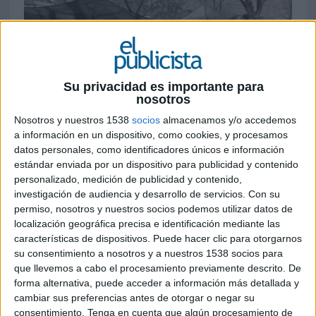
Su privacidad es importante para
nosotros
Nosotros y nuestros 1538
socios
almacenamos y/o accedemos
11 DE DICIEMBRE DE 2024
a información en un dispositivo, como cookies, y procesamos
datos personales, como identificadores únicos e información
Casta Diva BA
, productora internacional de
estándar enviada por un dispositivo para publicidad y contenido
renombre en la industria audiovisual, con 12
personalizado, medición de publicidad y contenido,
investigación de audiencia y desarrollo de servicios.
Con su
oficinas en todo el mundo, ha anunciado hoy la
permiso, nosotros y nuestros socios podemos utilizar datos de
apertura de su nueva sede en Madrid, en
localización geográfica precisa e identificación mediante las
colaboración con la productora local española
características de dispositivos. Puede hacer clic para otorgarnos
We are Beauty
. Este acuerdo representa un hito
su consentimiento a nosotros y a nuestros 1538 socios para
en la expansión de Casta Diva BA, consolidando
que llevemos a cabo el procesamiento previamente descrito. De
su presencia en España de cara al 2025.
forma alternativa, puede acceder a información más detallada y
cambiar sus preferencias antes de otorgar o negar su
Esta asociación de Casta Diva BA con una de las
consentimiento.
Tenga en cuenta que algún procesamiento de