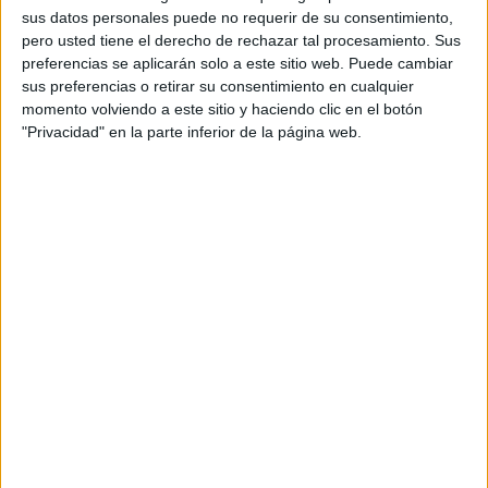
productoras más jóvenes e innovadoras del
sus datos personales puede no requerir de su consentimiento,
panorama español, permitirá a Casta Diva BA
pero usted tiene el derecho de rechazar tal procesamiento. Sus
fortalecer su presencia en el mercado publicitario
preferencias se aplicarán solo a este sitio web. Puede cambiar
local y además, ofrecer una propuesta única y
sus preferencias o retirar su consentimiento en cualquier
momento volviendo a este sitio y haciendo clic en el botón
atractiva, con directores especializados en
"Privacidad" en la parte inferior de la página web.
diversos géneros y estilos.
Casta Diva BA, reconocida por su excelencia en la
producción audiovisual a nivel global, da un
nuevo paso estratégico con su presencia en el
mercado español. Su nueva oficina en Madrid no
solo se convertirá en un hub clave para la
producción de contenidos, sino también en un
punto de conexión esencial que facilitará la
colaboración con las agencias locales.
We are Beauty, una productora con un enfoque
boutique en la producción, será el socio
estratégico de Casta Diva BA en este proyecto. Su
experiencia y su capacidad para entender las